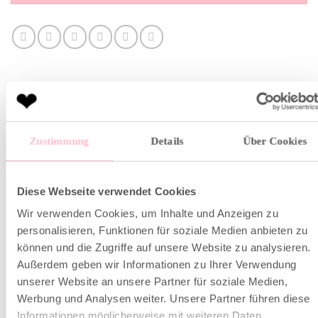
Zustimmung
Details
Über Cookies
BESCHREIBUNG
ZUSÄTZLICHE INFORMATION
Diese Webseite verwendet Cookies
Wir verwenden Cookies, um Inhalte und Anzeigen zu
Das Sweatshirt mit Kragen aus reiner Baumwolle
personalisieren, Funktionen für soziale Medien anbieten zu
verleiht Deiner Loungewear-Garderobe ein cooles
können und die Zugriffe auf unsere Website zu analysieren.
Update. Dieses Modell in pastelligem Lavendel und
Außerdem geben wir Informationen zu Ihrer Verwendung
tollem Palmenprint besteht aus einem leichten
unserer Website an unsere Partner für soziale Medien,
Werbung und Analysen weiter. Unsere Partner führen diese
Baumwoll-Fleece mit lässigen Used Effekten.
Informationen möglicherweise mit weiteren Daten