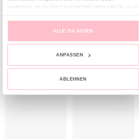
Fällt der Größe entsprechend normal aus
zusammen, die Sie ihnen bereitgestellt haben oder die sie im
Rahmen Ihrer Nutzung der Dienste gesammelt haben.
Lässiger oversize Schnitt
Locker fallend
ALLE ZULASSEN
ANPASSEN
ÄHNLICHE PRODUKTE
ABLEHNEN
sale
sale