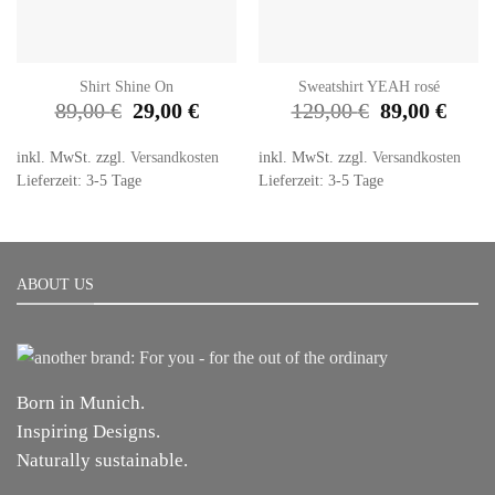
Shirt Shine On
Sweatshirt YEAH rosé
Ursprünglicher
Aktueller
Ursprünglicher
Aktuell
89,00
€
29,00
€
129,00
€
89,00
€
Preis
Preis
Preis
Preis
war:
ist:
war:
ist:
89,00 €
29,00 €.
129,00 €
89,00 €
inkl. MwSt.
zzgl.
Versandkosten
inkl. MwSt.
zzgl.
Versandkosten
Lieferzeit: 3-5 Tage
Lieferzeit: 3-5 Tage
ABOUT US
Born in Munich.
Inspiring Designs.
Naturally sustainable.