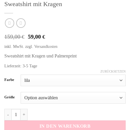
Sweatshirt mit Kragen
Ursprünglicher
Aktueller
159,00
59,00
€
€
Preis
Preis
inkl. MwSt.
zzgl.
Versandkosten
war:
ist:
159,00 €
59,00 €.
Sweatshirt mit Kragen und Palmenprint
Lieferzeit: 3-5 Tage
ZURÜCKSETZEN
Alternative:
Farbe
Größe
Sweatshirt mit Kragen Menge
IN DEN WARENKORB