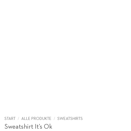
/
/
START
ALLE PRODUKTE
SWEATSHIRTS
Sweatshirt It’s Ok