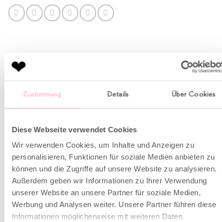
BESCHREIBUNG
Zustimmung
Details
Über Cookies
Dieses rosafarbene Sweatshirt ist ein weiteres legeres
Diese Webseite verwendet Cookies
Modell und absolutes Essential in dieser Saison. Es
Wir verwenden Cookies, um Inhalte und Anzeigen zu
wurde aus komfortablem Baumwoll-Jersey in einer
personalisieren, Funktionen für soziale Medien anbieten zu
lockeren Passform gefertigt und mit einer kleinen
können und die Zugriffe auf unsere Website zu analysieren.
goldenen Stickerei auf der Brust versehen.
Außerdem geben wir Informationen zu Ihrer Verwendung
unserer Website an unsere Partner für soziale Medien,
Länger geschnitten
Werbung und Analysen weiter. Unsere Partner führen diese
Überschnittene Schulternähte
Informationen möglicherweise mit weiteren Daten