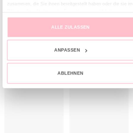
zusammen, die Sie ihnen bereitgestellt haben oder die sie im
Locker fallend
Rahmen Ihrer Nutzung der Dienste gesammelt haben.
Das Model misst 180cm und trägt Gr. M
ALLE ZULASSEN
ANPASSEN
ÄHNLICHE PRODUKTE
sale
sale
ABLEHNEN