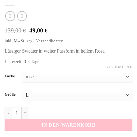
Ursprünglicher
Aktueller
139,00
49,00
€
€
Preis
Preis
inkl. MwSt.
zzgl.
Versandkosten
war:
ist:
139,00 €
49,00 €.
Lässiger Sweater in weiter Passform in hellem Rosa
Lieferzeit: 3-5 Tage
ZURÜCKSETZEN
Alternative:
Farbe
Größe
Sweatshirt It's Ok Menge
IN DEN WARENKORB