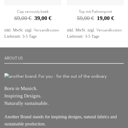
Cap seriously batik
Top mit Palmenprint
Ursprünglicher
Aktueller
Ursprünglicher
Aktuelle
69,00
€
39,00
€
59,00
€
19,00
€
Preis
Preis
Preis
Preis
war:
ist:
war:
ist:
69,00 €
39,00 €.
59,00 €
19,00 €.
inkl. MwSt.
zzgl.
inkl. MwSt.
zzgl.
Versandkosten
Versandkosten
Lieferzeit: 3-5 Tage
Lieferzeit: 3-5 Tage
ABOUT US
Born in Munich.
Inspiring Designs.
Naturally sustainable.
Another Brand stands for inspiring designs, natural fabrics and
sustainable production.