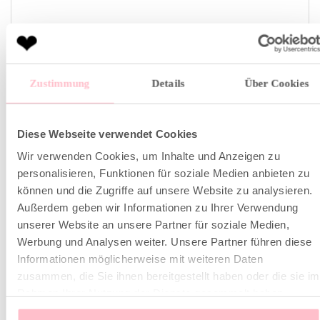
ÄHNLICHE PRODUKTE
Zustimmung
Details
Über Cookies
sale
sale
Diese Webseite verwendet Cookies
Wir verwenden Cookies, um Inhalte und Anzeigen zu
personalisieren, Funktionen für soziale Medien anbieten zu
können und die Zugriffe auf unsere Website zu analysieren.
Außerdem geben wir Informationen zu Ihrer Verwendung
unserer Website an unsere Partner für soziale Medien,
Werbung und Analysen weiter. Unsere Partner führen diese
Informationen möglicherweise mit weiteren Daten
zusammen, die Sie ihnen bereitgestellt haben oder die sie im
Rahmen Ihrer Nutzung der Dienste gesammelt haben.
Shirt Kleid mit Lurex
Kleid mit Palmenprint
Ursprünglicher
Aktueller
Ursprünglicher
Aktuell
119,00
€
39,00
€
119,00
€
39,00
€
Preis
Preis
Preis
Preis