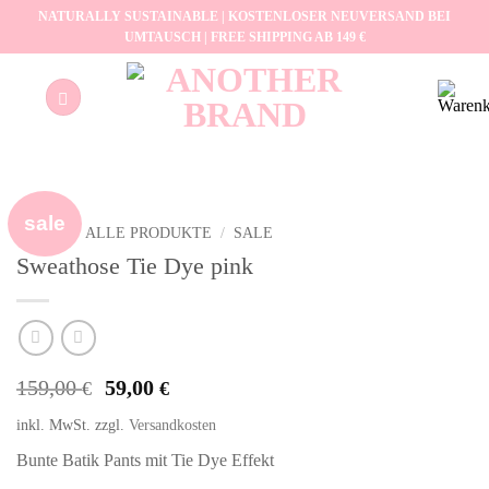
Zum
NATURALLY SUSTAINABLE | KOSTENLOSER NEUVERSAND BEI
UMTAUSCH | FREE SHIPPING AB 149 €
Inhalt
springen
sale
START
/
ALLE PRODUKTE
/
SALE
Sweathose Tie Dye pink
Ursprünglicher
Aktueller
159,00
59,00
€
€
Preis
Preis
inkl. MwSt.
zzgl.
Versandkosten
war:
ist:
159,00 €
59,00 €.
Bunte Batik Pants mit Tie Dye Effekt