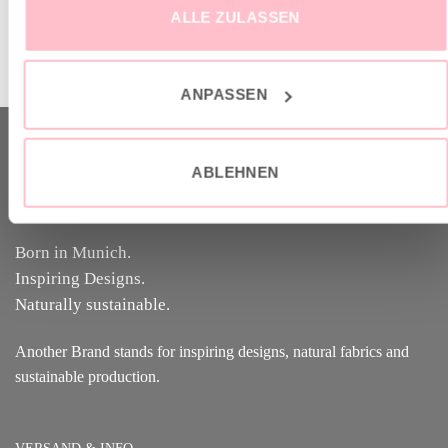
war:
ist:
war:
ist:
ALLE ZULASSEN
119,00 €
39,00 €.
119,00 €
39,00 €
inkl. MwSt.
zzgl.
Versandkosten
inkl. MwSt.
zzgl.
Versandkosten
Lieferzeit: 3-5 Tage
Lieferzeit: 3-5 Tage
ANPASSEN
ABOUT US
ABLEHNEN
Born in Munich.
Inspiring Designs.
Naturally sustainable.
Another Brand stands for inspiring designs, natural fabrics and
sustainable production.