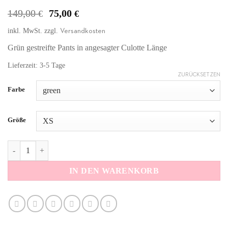
Ursprünglicher
Aktueller
149,00
75,00
€
€
Preis
Preis
inkl. MwSt.
zzgl.
Versandkosten
war:
ist:
149,00 €
75,00 €.
Grün gestreifte Pants in angesagter Culotte Länge
Lieferzeit: 3-5 Tage
ZURÜCKSETZEN
Alternative:
Farbe
Größe
Lange Streifenhose grün Menge
IN DEN WARENKORB