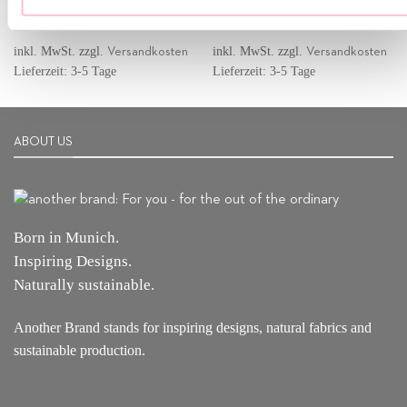
Ursprünglicher
Aktueller
Ursprünglicher
Aktuell
159,00
€
59,00
€
119,00
€
39,00
€
Preis
Preis
Preis
Preis
war:
ist:
war:
ist:
159,00 €
59,00 €.
119,00 €
39,00 €
inkl. MwSt.
zzgl.
inkl. MwSt.
zzgl.
Versandkosten
Versandkosten
Lieferzeit: 3-5 Tage
Lieferzeit: 3-5 Tage
ABOUT US
Born in Munich.
Inspiring Designs.
Naturally sustainable.
Another Brand stands for inspiring designs, natural fabrics and
sustainable production.