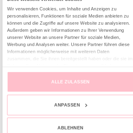
Das Model misst 177cm und trägt Gr. M
Wir verwenden Cookies, um Inhalte und Anzeigen zu
personalisieren, Funktionen für soziale Medien anbieten zu
können und die Zugriffe auf unsere Website zu analysieren.
Außerdem geben wir Informationen zu Ihrer Verwendung
ÄHNLICHE PRODUKTE
unserer Website an unsere Partner für soziale Medien,
Werbung und Analysen weiter. Unsere Partner führen diese
Informationen möglicherweise mit weiteren Daten
sale
sale
zusammen, die Sie ihnen bereitgestellt haben oder die sie im
Rahmen Ihrer Nutzung der Dienste gesammelt haben.
ALLE ZULASSEN
ANPASSEN
ABLEHNEN
Sweatshirt mit Kragen
Kleid mit Palmenprint