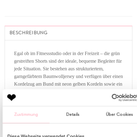
BESCHREIBUNG
Egal ob im Fitnessstudio oder in der Freizeit – die grün
gestreiften Shorts sind der ideale, bequeme Begleiter für
jede Situation. Sie bestehen aus strukturiertem,
garngefärbtem Baumwolljersey und verfügen über einen
Kordelzug am Bund mit neon gelben Kordeln sowie ein
kleines, gesticktes Herz an der Tasche.
Fällt der Größe entsprechend normal aus
Zustimmung
Details
Über Cookies
Locker fallend
Verstellbare Taille
Diese Webseite verwendet Cookies