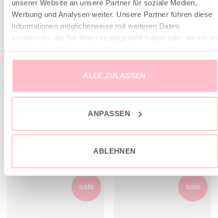
unserer Website an unsere Partner für soziale Medien,
Fällt der Größe entsprechend normal aus
Werbung und Analysen weiter. Unsere Partner führen diese
Informationen möglicherweise mit weiteren Daten
Leicht überschnittene Schulternähte
zusammen, die Sie ihnen bereitgestellt haben oder die sie im
Verkürzter Schnitt
Rahmen Ihrer Nutzung der Dienste gesammelt haben.
Kängurutasche
ALLE ZULASSEN
Offene Kanten an Saum und Tasche
das Model misst 177cm und trägt Gr. M
ANPASSEN
ABLEHNEN
ÄHNLICHE PRODUKTE
sale
sale