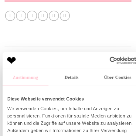
BESCHREIBUNG
ZUSÄTZLICHE INFORMATION
Zustimmung
Details
Über Cookies
Mach diesen Hoodie zum Highlight deiner Saison.
Diese Webseite verwendet Cookies
Gefertigt aus leichtem Baumwoll-Fleece, wurde er mit
Wir verwenden Cookies, um Inhalte und Anzeigen zu
einer speziellen Färbetechnologie behandelt, um die
personalisieren, Funktionen für soziale Medien anbieten zu
perfekte, leicht ausgewaschene pigment lime Farbe zu
können und die Zugriffe auf unsere Website zu analysieren.
erzielen. Perfekt kombinierbar mit unseren gestreiften
Außerdem geben wir Informationen zu Ihrer Verwendung
Culottes oder Frotteehosen.