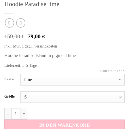
Hoodie Paradise lime
Ursprünglicher
Aktueller
159,00
79,00
€
€
Preis
Preis
inkl. MwSt.
zzgl.
Versandkosten
war:
ist:
159,00 €
79,00 €.
Hoodie Paradise Island in pigment lime
Lieferzeit: 3-5 Tage
ZURÜCKSETZEN
Alternative:
Farbe
Größe
Hoodie Paradise lime Menge
IN DEN WARENKORB