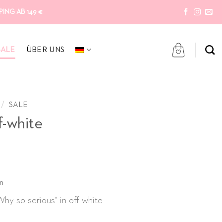
ING AB 149 €
SALE
ÜBER UNS
/
SALE
-white
icher
ller
n
hy so serious“ in off white
 €.