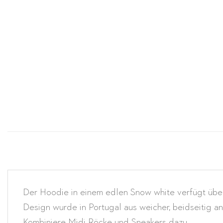
Der Hoodie in einem edlen Snow white verfügt über 
Design wurde in Portugal aus weicher, beidseitig a
Kombiniere Midi Röcke und Sneakers dazu.