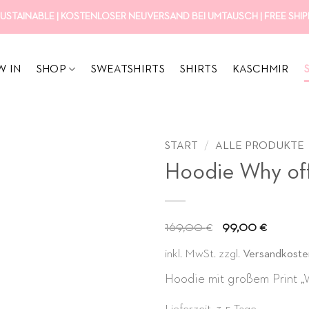
USTAINABLE | KOSTENLOSER NEUVERSAND BEI UMTAUSCH | FREE SHIPP
W IN
SHOP
SWEATSHIRTS
SHIRTS
KASCHMIR
START
/
ALLE PRODUKTE
Hoodie Why off
Ursprüngl
Aktue
169,00
99,00
€
€
Preis
Preis
inkl. MwSt.
zzgl.
Versandkoste
war:
ist:
Hoodie mit großem Print „W
169,00 €
99,00