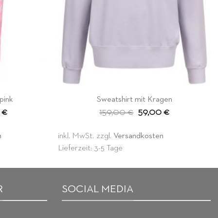
pink
Sweatshirt mit Kragen
nglicher
Aktueller
Ursprünglicher
Aktueller
0
€
159,00
€
59,00
€
Preis
Preis
Preis
ist:
war:
ist:
 €
59,00 €.
159,00 €
59,00 €.
n
inkl. MwSt.
zzgl.
Versandkosten
Lieferzeit: 3-5 Tage
R
SOCIAL MEDIA