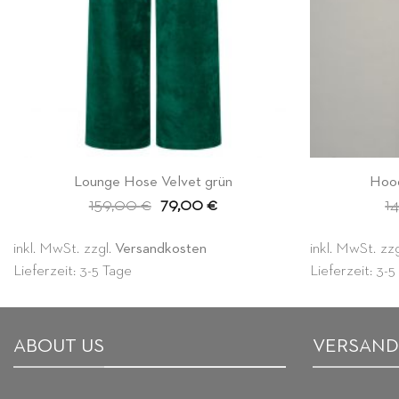
Lounge Hose Velvet grün
Hood
Ursprünglicher
Aktueller
159,00
€
79,00
€
1
Preis
Preis
war:
ist:
159,00 €
79,00 €.
inkl. MwSt.
zzgl.
Versandkosten
inkl. MwSt.
zz
Lieferzeit: 3-5 Tage
Lieferzeit: 3-
ABOUT US
VERSAND