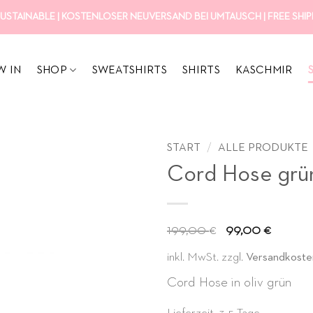
USTAINABLE | KOSTENLOSER NEUVERSAND BEI UMTAUSCH | FREE SHIPP
W IN
SHOP
SWEATSHIRTS
SHIRTS
KASCHMIR
START
/
ALLE PRODUKTE
Cord Hose grü
Ursprüngl
Aktue
199,00
99,00
€
€
Preis
Preis
inkl. MwSt.
zzgl.
Versandkoste
war:
ist:
Cord Hose in oliv grün
199,00 €
99,00