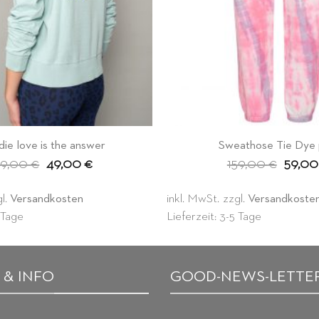
ie love is the answer
Sweathose Tie Dye 
Ursprünglicher
Aktueller
Ursprü
49,00
€
49,00
€
159,00
€
59,0
Preis
Preis
Preis
war:
ist:
war:
149,00 €
49,00 €.
159,00
gl.
Versandkosten
inkl. MwSt.
zzgl.
Versandkoste
5 Tage
Lieferzeit: 3-5 Tage
 & INFO
GOOD-NEWS-LETTE