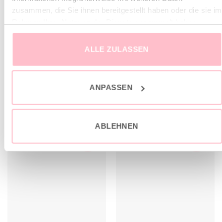
Relaxed Fit
zusammen, die Sie ihnen bereitgestellt haben oder die sie im
Rahmen Ihrer Nutzung der Dienste gesammelt haben.
Dehnbarer Gummibund
Das Model misst 177cm und trägt Gr. M
ALLE ZULASSEN
ANPASSEN
ÄHNLICHE PRODUKTE
ABLEHNEN
sale
sale