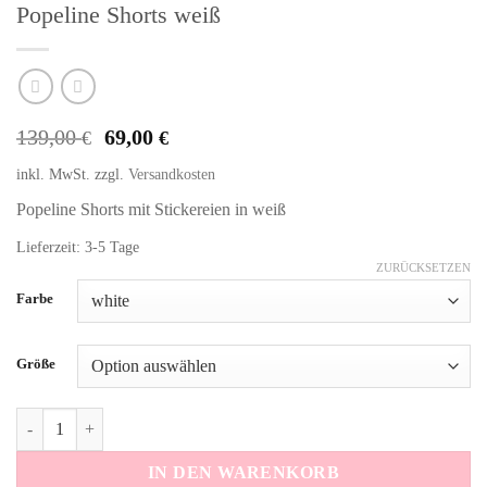
Popeline Shorts weiß
Ursprünglicher
Aktueller
139,00
69,00
€
€
Preis
Preis
inkl. MwSt.
zzgl.
Versandkosten
war:
ist:
139,00 €
69,00 €.
Popeline Shorts mit Stickereien in weiß
Lieferzeit: 3-5 Tage
ZURÜCKSETZEN
Alternative:
Farbe
Größe
Popeline Shorts weiß Menge
IN DEN WARENKORB