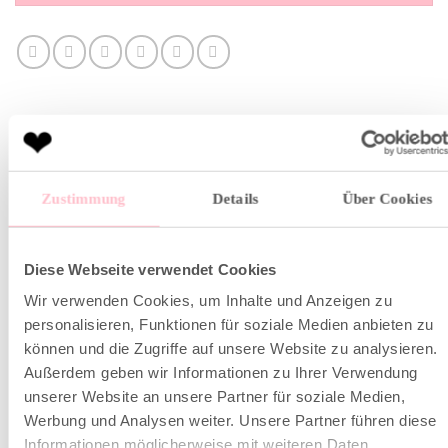
Zustimmung
Details
Über Cookies
BESCHREIBUNG
ZUSÄTZLICHE INFORMATION
Diese Webseite verwendet Cookies
Wir verwenden Cookies, um Inhalte und Anzeigen zu
Diese lässigen weissen Shorts aus Baumwoll-Popeline
personalisieren, Funktionen für soziale Medien anbieten zu
sind der perfekte Begleiter für deinen Urlaub. Die tollen
können und die Zugriffe auf unsere Website zu analysieren.
Stickereien machen sie zu einem absoluten Hingucker.
Außerdem geben wir Informationen zu Ihrer Verwendung
Trage sie zu der passenden Bluse oder zu einem coolen
unserer Website an unsere Partner für soziale Medien,
Werbung und Analysen weiter. Unsere Partner führen diese
Statement Shirt.
Informationen möglicherweise mit weiteren Daten