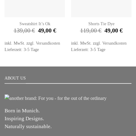
Sweatshirt It’s Ok
Shorts Tie Dye
Ursprünglicher
Aktueller
Ursprünglicher
Aktuell
139,00
€
49,00
€
119,00
€
49,00
€
Preis
Preis
Preis
Preis
war:
ist:
war:
ist:
139,00 €
49,00 €.
119,00 €
49,00 €
inkl. MwSt.
zzgl.
Versandkosten
inkl. MwSt.
zzgl.
Versandkosten
Lieferzeit: 3-5 Tage
Lieferzeit: 3-5 Tage
ABOUT US
Born in Munich.
Inspiring Designs.
Naturally sustainable.