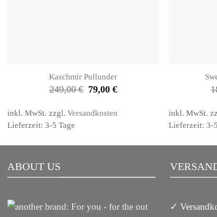
Kaschmir Pullunder
Swe
Ursprünglicher
Aktueller
249,00
€
79,00
€
1
Preis
Preis
war:
ist:
249,00 €
79,00 €.
inkl. MwSt.
zzgl.
Versandkosten
inkl. MwSt.
z
Lieferzeit: 3-5 Tage
Lieferzeit: 3-
ABOUT US
VERSAND
✓ Versandko