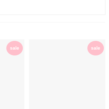
sale
sale