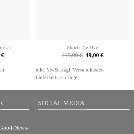
ürkis
Shorts Tie Dye
nglicher
Aktueller
Ursprünglicher
Aktueller
0
€
119,00
€
49,00
€
Preis
Preis
Preis
ist:
war:
ist:
 €
79,00 €.
119,00 €
49,00 €.
en
inkl. MwSt.
zzgl.
Versandkosten
Lieferzeit: 3-5 Tage
R
SOCIAL MEDIA
m Good-News-