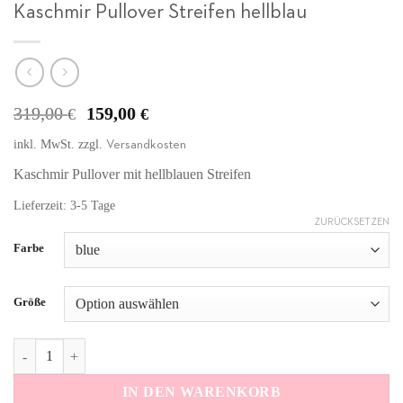
Kaschmir Pullover Streifen hellblau
Ursprünglicher
Aktueller
319,00
159,00
€
€
Preis
Preis
inkl. MwSt.
zzgl.
Versandkosten
war:
ist:
319,00 €
159,00 €.
Kaschmir Pullover mit hellblauen Streifen
Lieferzeit: 3-5 Tage
ZURÜCKSETZEN
Alternative:
Farbe
Größe
Kaschmir Pullover Streifen hellblau Menge
IN DEN WARENKORB