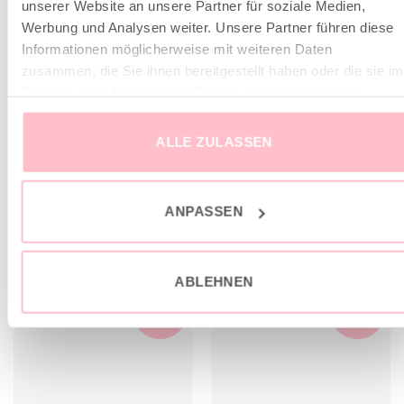
unserer Website an unsere Partner für soziale Medien,
Fällt der Größe entsprechend normal aus
Werbung und Analysen weiter. Unsere Partner führen diese
Lässige Passform
Informationen möglicherweise mit weiteren Daten
zusammen, die Sie ihnen bereitgestellt haben oder die sie im
Leicht boxy geschnitten
Rahmen Ihrer Nutzung der Dienste gesammelt haben.
100% cruelty free cashmere
ALLE ZULASSEN
Das Model misst 177 cm und trägt Gr. M
ANPASSEN
ÄHNLICHE PRODUKTE
ABLEHNEN
sale
sale