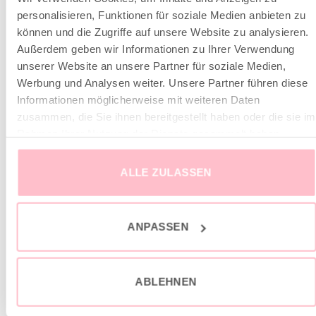
personalisieren, Funktionen für soziale Medien anbieten zu
können und die Zugriffe auf unsere Website zu analysieren.
Außerdem geben wir Informationen zu Ihrer Verwendung
unserer Website an unsere Partner für soziale Medien,
ÄHNLICHE PRODUKTE
Werbung und Analysen weiter. Unsere Partner führen diese
Informationen möglicherweise mit weiteren Daten
sale
sale
zusammen, die Sie ihnen bereitgestellt haben oder die sie im
Rahmen Ihrer Nutzung der Dienste gesammelt haben.
ALLE ZULASSEN
ANPASSEN
ABLEHNEN
Sweatjacke mit Kapuze
Hoodie love is the answer
Ursprünglicher
Aktueller
Ursprünglicher
Aktuell
189,00
€
59,00
€
149,00
€
49,00
€
Preis
Preis
Preis
Preis