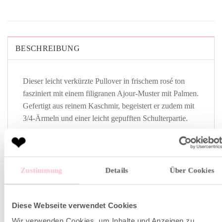
BESCHREIBUNG
Dieser leicht verkürzte Pullover in frischem rosé ton
fasziniert mit einem filigranen Ajour-Muster mit Palmen.
Gefertigt aus reinem Kaschmir, begeistert er zudem mit
3/4-Ärmeln und einer leicht gepufften Schulterpartie.
Fällt der Größe entsprechend normal aus
Verkürzte Passform
Zustimmung
Details
Über Cookies
Ajour-Motiv mit Palmen
100% cruelty free cashmere
Diese Webseite verwendet Cookies
Das Model misst 177 cm und trägt Gr. M
Wir verwenden Cookies, um Inhalte und Anzeigen zu