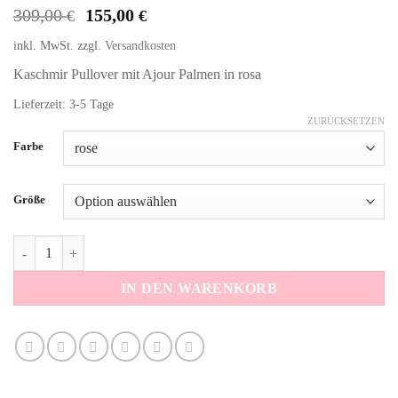
Ursprünglicher
Aktueller
309,00
155,00
€
€
Preis
Preis
inkl. MwSt.
zzgl.
Versandkosten
war:
ist:
309,00 €
155,00 €.
Kaschmir Pullover mit Ajour Palmen in rosa
Lieferzeit: 3-5 Tage
ZURÜCKSETZEN
Alternative:
Farbe
Größe
Kaschmir Pullover Ajour rosé Menge
IN DEN WARENKORB