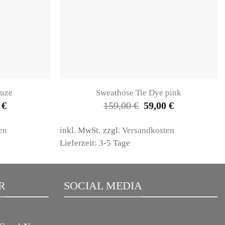
puze
Sweathose Tie Dye pink
nglicher
Aktueller
Ursprünglicher
Aktueller
0
€
159,00
€
59,00
€
Preis
Preis
Preis
ist:
war:
ist:
 €
59,00 €.
159,00 €
59,00 €.
en
inkl. MwSt.
zzgl.
Versandkosten
Lieferzeit: 3-5 Tage
R
SOCIAL MEDIA