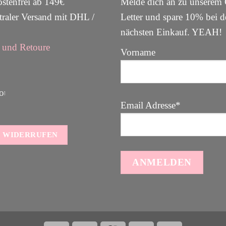
stenfrei ab 149€
Melde dich an zu unsere
raler Versand mit DHL /
Letter und spare 10% bei 
nächsten Einkauf. YEAH
und Retoure
Vorname
Email Adresse*
 WIDERRUFEN