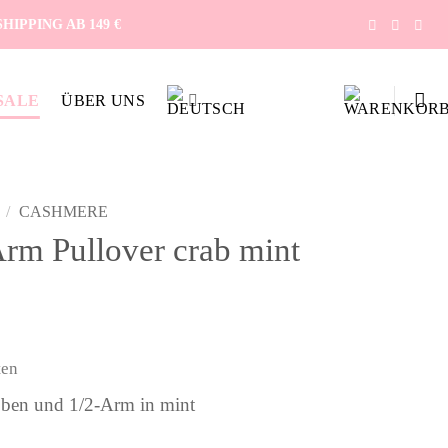
IPPING AB 149 €
SALE
ÜBER UNS
/
CASHMERE
rm Pullover crab mint
icher
eller
s
ten
00 €.
bben und 1/2-Arm in mint