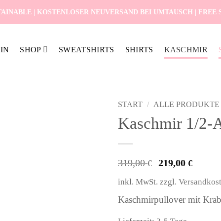
AINABLE | KOSTENLOSER NEUVERSAND BEI UMTAUSCH | FREE SH
IN
SHOP
SWEATSHIRTS
SHIRTS
KASCHMIR
START
/
ALLE PRODUKTE
Kaschmir 1/2-A
Ursprüngl
Aktu
319,00
219,00
€
€
Preis
Prei
inkl. MwSt.
zzgl.
Versandkos
war:
ist:
319,00 €
219,
Kaschmirpullover mit Kra