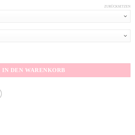
ZURÜCKSETZEN
 crab mint Menge
IN DEN WARENKORB