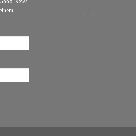
m Good-News-
deinem
!