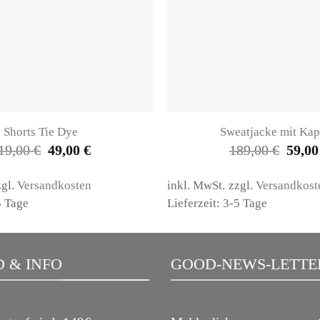
Shorts Tie Dye
Sweatjacke mit Ka
Ursprünglicher
Aktueller
Ursprü
19,00
€
49,00
€
189,00
€
59,0
Preis
Preis
Preis
war:
ist:
war:
119,00 €
49,00 €.
189,00
zgl.
Versandkosten
inkl. MwSt.
zzgl.
Versandkost
5 Tage
Lieferzeit: 3-5 Tage
 & INFO
GOOD-NEWS-LETTE