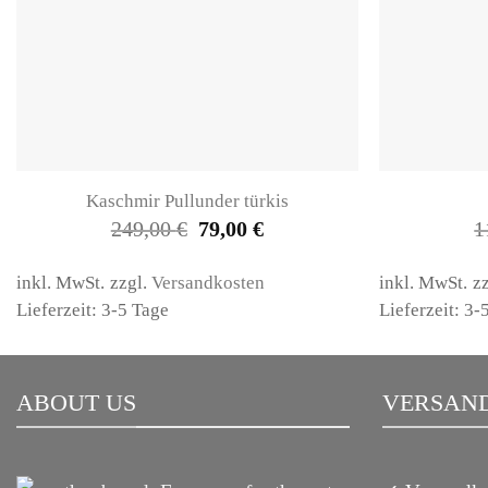
Kaschmir Pullunder türkis
Ursprünglicher
Aktueller
249,00
€
79,00
€
1
Preis
Preis
war:
ist:
249,00 €
79,00 €.
inkl. MwSt.
zzgl.
Versandkosten
inkl. MwSt.
z
Lieferzeit: 3-5 Tage
Lieferzeit: 3-
ABOUT US
VERSAND