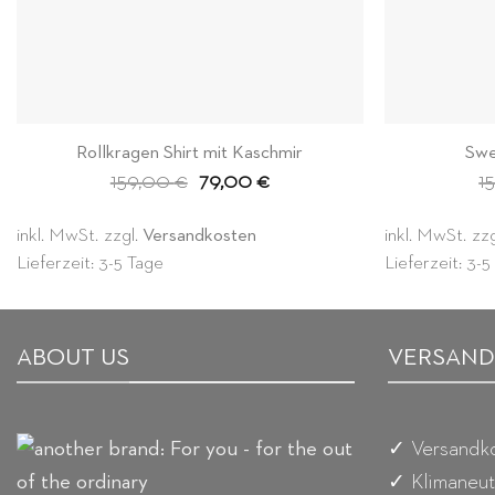
Rollkragen Shirt mit Kaschmir
Swe
Ursprünglicher
Aktueller
159,00
€
79,00
€
1
Preis
Preis
war:
ist:
159,00 €
79,00 €.
inkl. MwSt.
zzgl.
Versandkosten
inkl. MwSt.
zz
Lieferzeit: 3-5 Tage
Lieferzeit: 3-
ABOUT US
VERSAND
✓ Versandko
✓ Klimaneut