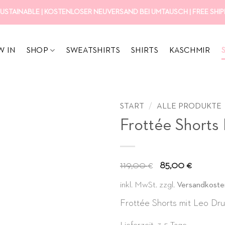
USTAINABLE | KOSTENLOSER NEUVERSAND BEI UMTAUSCH | FREE SHIPP
W IN
SHOP
SWEATSHIRTS
SHIRTS
KASCHMIR
START
/
ALLE PRODUKTE
Frottée Shorts
Ursprüngli
Aktue
119,00
85,00
€
€
Preis
Preis
inkl. MwSt.
zzgl.
Versandkoste
war:
ist:
Frottée Shorts mit Leo Dru
119,00 €
85,00