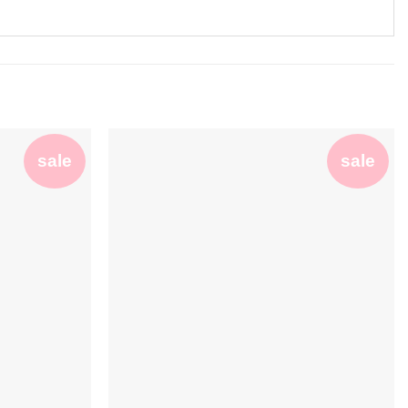
sale
sale