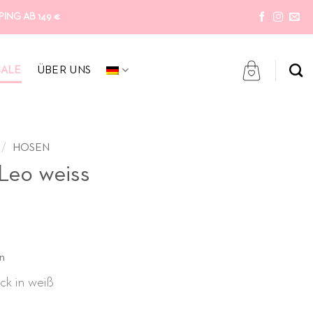
ING AB 149 €
SALE
ÜBER UNS
/
HOSEN
 Leo weiss
cher
ller
n
ck in weiß
 €.