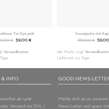
athose Tie Dye pink
Sweatjacke mit Ka
Ursprünglicher
Aktueller
Ursprü
59,00
€
59,00
€
189,00
€
59,0
Preis
Preis
Preis
war:
ist:
war:
159,00 €
59,00 €.
189,00
gl.
Versandkosten
inkl. MwSt.
zzgl.
Versandkoste
5 Tage
Lieferzeit: 3-5 Tage
 & INFO
GOOD-NEWS-LETTE
stenfrei ab 149€
Melde dich an zu unserem
raler Versand mit DHL /
News-Letter und spare 10