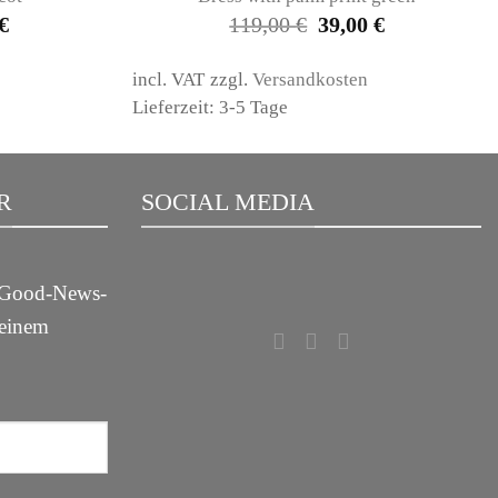
l
Current
Original
Current
€
119,00
€
39,00
€
price
price
price
is:
was:
is:
.
35,00 €.
119,00 €.
39,00 €.
incl. VAT
zzgl.
Versandkosten
Lieferzeit: 3-5 Tage
R
SOCIAL MEDIA
m Good-News-
deinem
!