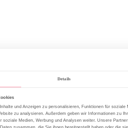
Details
DESCRIPTION
ZUSÄTZLICHE INFORMATION
Cookies
nhalte und Anzeigen zu personalisieren, Funktionen für soziale
Website zu analysieren. Außerdem geben wir Informationen zu I
gned to pair with the striped lounge pants.
r soziale Medien, Werbung und Analysen weiter. Unsere Partner
 Daten zusammen, die Sie ihnen bereitgestellt haben oder die s