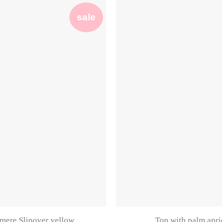
sale
mere Slipover yellow
Top with palm apri