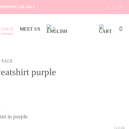
IPPING AB 149 €
SALE
MEET US
SALE
eatshirt purple
ent
n
 €.
irt in purple
CLEAR