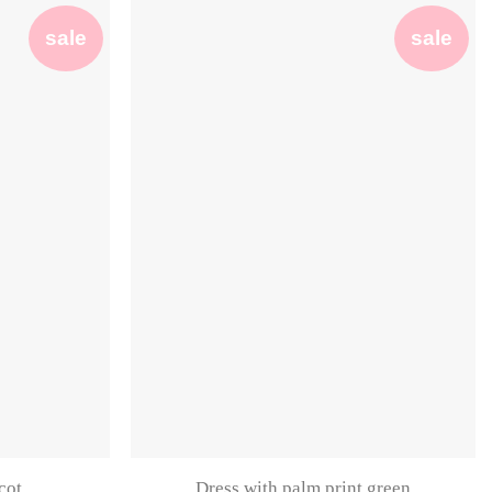
sale
sale
cot
Dress with palm print green