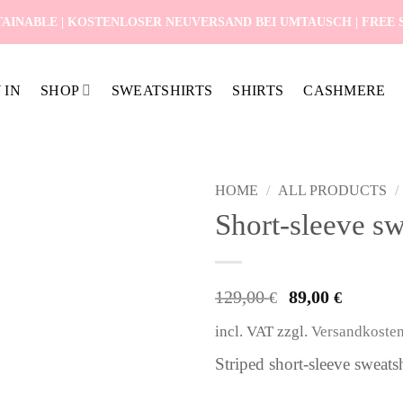
AINABLE | KOSTENLOSER NEUVERSAND BEI UMTAUSCH | FREE SH
 IN
SHOP
SWEATSHIRTS
SHIRTS
CASHMERE
HOME
/
ALL PRODUCTS
/
Short-sleeve sw
Original
Curr
129,00
89,00
€
€
price
price
incl. VAT
zzgl.
Versandkoste
was:
is:
129,00 €.
89,00
Striped short-sleeve sweatsh