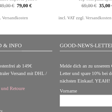
Original
Current
Origina
49,00
€
79,00
€
69,00
€
35,00
price
price
price
was:
is:
was:
249,00 €.
79,00 €.
69,00 €
l.
Versandkosten
incl. VAT
zzgl.
Versandkosten
 & INFO
GOOD-NEWS-LETTE
stenfrei ab 149€
Melde dich an zu unsere
raler Versand mit DHL /
Letter und spare 10% bei 
nächsten Einkauf. YEAH
und Retoure
Vorname