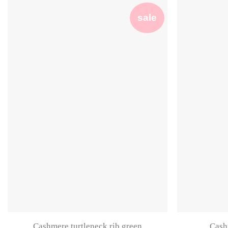
sale
Cashmere turtleneck rib green
Cash