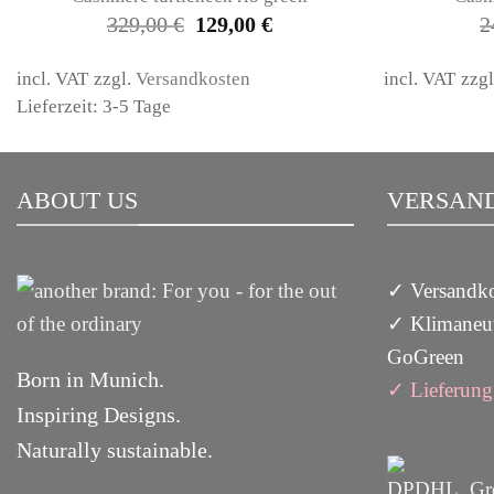
Original
Current
329,00
€
129,00
€
2
price
price
was:
is:
329,00 €.
129,00 €.
incl. VAT
zzgl.
Versandkosten
incl. VAT
zzg
Lieferzeit: 3-5 Tage
ABOUT US
VERSAND
✓ Versandko
✓ Klimaneut
GoGreen
Born in Munich.
✓
Lieferun
g
Inspiring Designs.
Naturally sustainable.