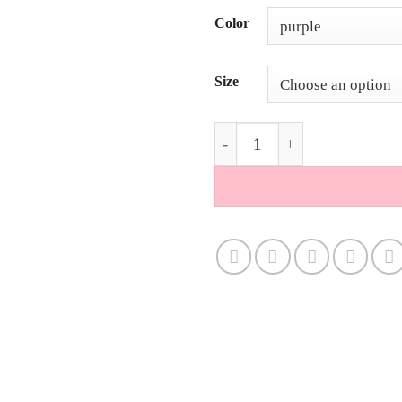
Alternative:
Color
Size
Short-sleeve sweatshirt purp