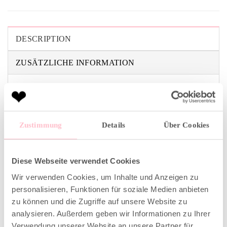
DESCRIPTION
ZUSÄTZLICHE INFORMATION
This classic-cut long-sleeved shirt with a round neck
was made in Portugal from cotton jersey with a subtle
slub texture and piece-dyed, giving it an imperfect,
Zustimmung
Details
Über Cookies
slightly washed-out finish. The design in lila is rounded
off with a cute embroidered heart on the sleeve.
Runs true to size
Diese Webseite verwendet Cookies
Wir verwenden Cookies, um Inhalte und Anzeigen zu
Lightweight slub jersey
personalisieren, Funktionen für soziale Medien anbieten
Straight cut
zu können und die Zugriffe auf unsere Website zu
The model is 175 cm tall and wears size M
analysieren. Außerdem geben wir Informationen zu Ihrer
Verwendung unserer Website an unsere Partner für