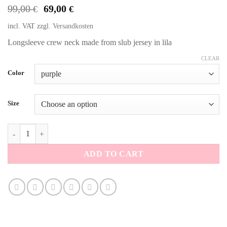
Original
Current
99,00
69,00
€
€
price
price
incl. VAT
zzgl.
Versandkosten
was:
is:
99,00 €.
69,00 €.
Longsleeve crew neck made from slub jersey in lila
CLEAR
Alternative:
Color
Size
Longsleeve crew neck lila quantity
ADD TO CART