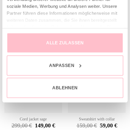
soziale Medien, Werbung und Analysen weiter. Unsere
Partner führen diese Informationen möglicherweise mit
weiteren Daten zusammen, die Sie ihnen bereitgestellt
RELATED PRODUCTS
haben oder die sie im Rahmen Ihrer Nutzung der Dienste
gesammelt haben.
ALLE ZULASSEN
sale
sale
ANPASSEN
ABLEHNEN
Cord jacket sage
Sweatshirt with collar
Original
Current
Original
Current
299,00
€
149,00
€
159,00
€
59,00
€
price
price
price
price