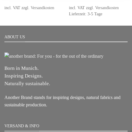
was:
is:
was:
is:
299,00 €.
149,00 €.
159,00 €.
59,00 €
incl. VAT
zzgl.
Versandkosten
incl. VAT
zzgl.
Versandkosten
Lieferzeit: 3-5 Tage
ABOUT US
Born in Munich.
Inspiring Designs.
Naturally sustainable.
Another Brand stands for inspiring designs, natural fabrics and
sustainable production.
VERSAND & INFO