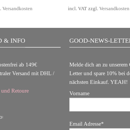
was:
is:
was:
319,00 €.
159,00 €.
159,00
l.
Versandkosten
incl. VAT
zzgl.
Versandkosten
 & INFO
GOOD-NEWS-LETTE
stenfrei ab 149€
Melde dich an zu unsere
raler Versand mit DHL /
Letter und spare 10% bei 
nächsten Einkauf. YEAH
und Retoure
Vorname
Email Adresse*