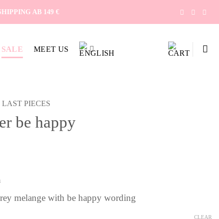
IPPING AB 149 €
SALE
MEET US
LAST PIECES
er be happy
ent
e
n
00 €.
grey melange with be happy wording
CLEAR