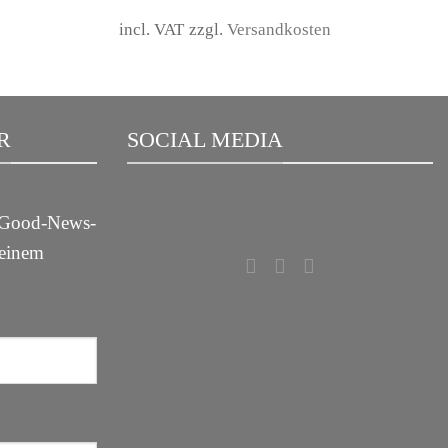
is:
was:
is:
 €.
59,00 €.
79,00 €.
39,00 €.
incl. VAT
zzgl.
Versandkosten
R
SOCIAL MEDIA
m Good-News-
deinem
!