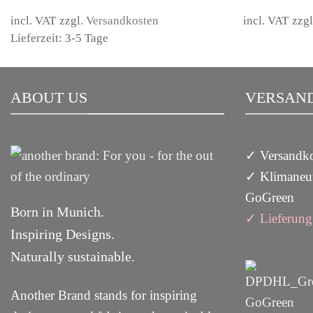
was:
is:
159,00 €.
59,00 €.
incl. VAT
zzgl.
Versandkosten
incl. VAT
zzg
Lieferzeit: 3-5 Tage
ABOUT US
VERSAND
✓ Versandko
✓ Klimaneut
GoGreen
Born in Munich.
✓
Lieferun
g
Inspiring Designs.
Naturally sustainable.
Another Brand stands for inspiring