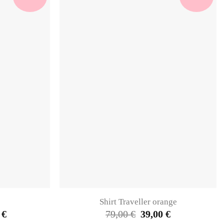
Shirt Traveller orange
al
Current
Original
Current
0
€
79,00
€
39,00
€
price
price
price