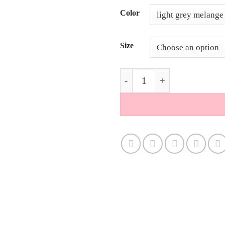
Alternative:
Color
Size
Kaschmir jumper be happy 