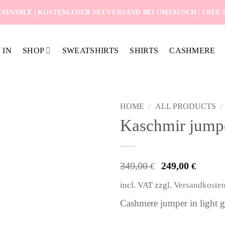
AINABLE | KOSTENLOSER NEUVERSAND BEI UMTAUSCH | FREE SH
 IN
SHOP
SWEATSHIRTS
SHIRTS
CASHMERE
HOME
/
ALL PRODUCTS
/
Kaschmir jump
Original
Curr
349,00
249,00
€
€
price
pric
incl. VAT
zzgl.
Versandkoste
was:
is:
349,00 €.
249,
Cashmere jumper in light 