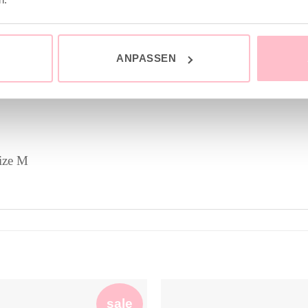
nt
ANPASSEN
ize M
sale