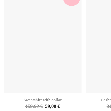
Sweatshirt with collar
Cashm
Original
Current
159,00
€
59,00
€
3
price
price