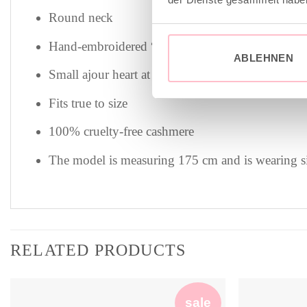
Round neck
Hand-embroidered “be happy” in pink on the fro
ABLEHNEN
Small ajour heart at the back of the neck
Fits true to size
100% cruelty-free cashmere
The model is measuring 175 cm and is wearing s
RELATED PRODUCTS
sale