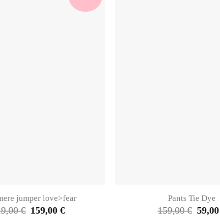
ere jumper love>fear
Pants Tie Dye
Original
Current
Origin
19,00
€
159,00
€
159,00
€
59,0
price
price
price