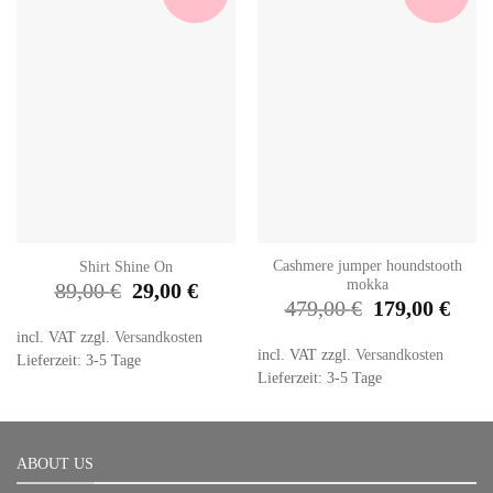
Cashmere jumper houndstooth
Shirt Shine On
mokka
Original
Current
89,00
€
29,00
€
price
price
Original
Curren
479,00
€
179,00
€
was:
is:
price
price
89,00 €.
29,00 €.
was:
is:
incl. VAT
zzgl.
Versandkosten
479,00 €.
179,00
incl. VAT
zzgl.
Versandkosten
Lieferzeit: 3-5 Tage
Lieferzeit: 3-5 Tage
ABOUT US