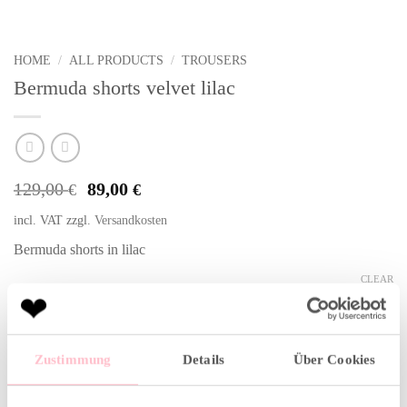
HOME
/
ALL PRODUCTS
/
TROUSERS
Bermuda shorts velvet lilac
Original
Current
129,00
89,00
€
€
price
price
incl. VAT
zzgl.
Versandkosten
was:
is:
129,00 €.
89,00 €.
Bermuda shorts in lilac
CLEAR
Alternative:
Color
Zustimmung
Details
Über Cookies
Size
Bermuda shorts velvet lilac quantity