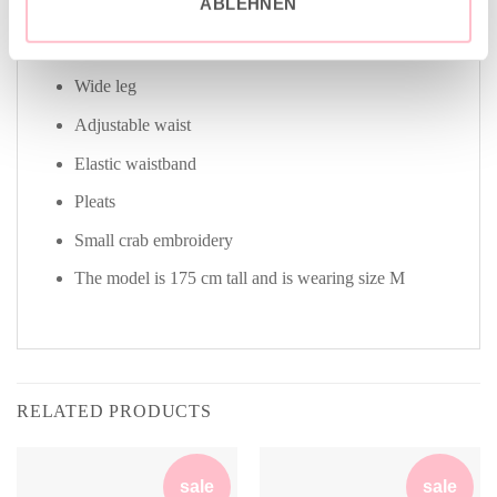
ABLEHNEN
Fits true to size
Relaxed fit
Wide leg
Adjustable waist
Elastic waistband
Pleats
Small crab embroidery
The model is 175 cm tall and is wearing size M
RELATED PRODUCTS
sale
sale