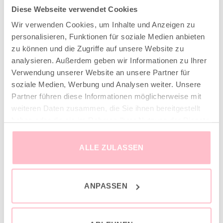
Diese Webseite verwendet Cookies
ADD TO CART
Wir verwenden Cookies, um Inhalte und Anzeigen zu
personalisieren, Funktionen für soziale Medien anbieten
zu können und die Zugriffe auf unsere Website zu
analysieren. Außerdem geben wir Informationen zu Ihrer
Verwendung unserer Website an unsere Partner für
soziale Medien, Werbung und Analysen weiter. Unsere
Partner führen diese Informationen möglicherweise mit
weiteren Daten zusammen, die Sie ihnen bereitgestellt
haben oder die sie im Rahmen Ihrer Nutzung der Dienste
gesammelt haben.
DESCRIPTION
ALLE ZULASSEN
ADDITIONAL INFORMATION
ANPASSEN
Wide-leg Bermuda shorts made of soft cotton velour in
trendy lilac. Relaxed fit—perfect for casual everyday
looks.