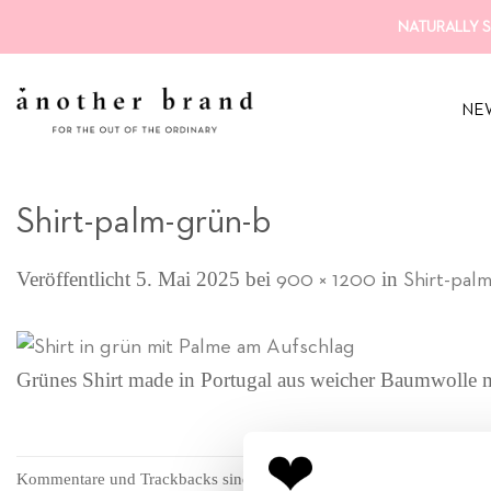
Zum
NATURALLY S
Inhalt
springen
NE
Shirt-palm-grün-b
Veröffentlicht
5. Mai 2025
bei
in
900 × 1200
Shirt-palm
Grünes Shirt made in Portugal aus weicher Baumwolle mi
Kommentare und Trackbacks sind derzeit geschlossen.