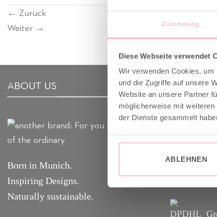
←
Zurück
Zustimmung
Weiter
→
Diese Webseite verwendet 
Wir verwenden Cookies, um I
und die Zugriffe auf unsere 
ABOUT US
VERSAND
Website an unsere Partner fü
möglicherweise mit weiteren
der Dienste gesammelt habe
✓ Versandko
✓ Klimaneut
GoGreen
ABLEHNEN
Born in Munich.
✓
Lieferun
Inspiring Designs.
Naturally sustainable.