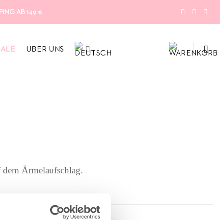
ING AB 149 €
SALE
ÜBER UNS
uf dem Ärmelaufschlag.