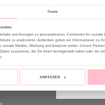
Details
Cookies
nhalte und Anzeigen zu personalisieren, Funktionen für soziale
Website zu analysieren. Außerdem geben wir Informationen zu I
 & INFO
GOOD-NEWS-LETTE
r soziale Medien, Werbung und Analysen weiter. Unsere Partner
 Daten zusammen, die Sie ihnen bereitgestellt haben oder die s
n.
stenfrei ab 149€
Melde dich an zu unsere
raler Versand mit DHL /
Letter und spare 10% bei 
nächsten Einkauf. YEAH
ANPASSEN
g
und Retoure
Vorname