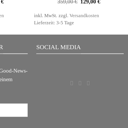
nglicher
Aktueller
Ursprünglicher
Aktueller
0
€
359,00
€
129,00
€
Preis
Preis
Preis
ist:
war:
ist:
 €
59,00 €.
359,00 €
129,00 €.
en
inkl. MwSt.
zzgl.
Versandkosten
Lieferzeit: 3-5 Tage
R
SOCIAL MEDIA
m Good-News-
deinem
!