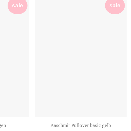
sale
sale
gen
Kaschmir Pullover basic gelb