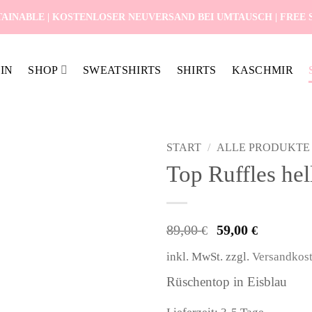
AINABLE | KOSTENLOSER NEUVERSAND BEI UMTAUSCH | FREE SH
IN
SHOP
SWEATSHIRTS
SHIRTS
KASCHMIR
START
/
ALLE PRODUKTE
Top Ruffles hel
Ursprüngli
Aktuel
89,00
59,00
€
€
Preis
Preis
inkl. MwSt.
zzgl.
Versandkos
war:
ist:
89,00 €
59,00 
Rüschentop in Eisblau