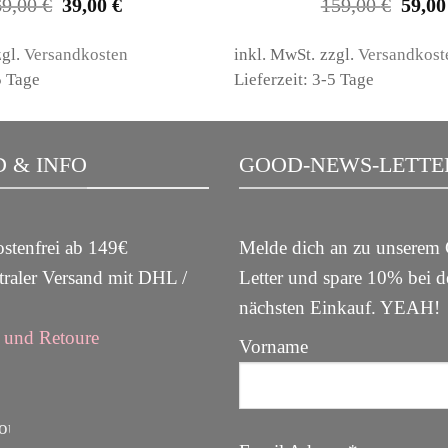
Ursprünglicher
Aktueller
Ursprü
69,00
€
39,00
€
159,00
€
59,0
Preis
Preis
Preis
war:
ist:
war:
69,00 €
39,00 €.
159,00
zgl.
Versandkosten
inkl. MwSt.
zzgl.
Versandkost
5 Tage
Lieferzeit: 3-5 Tage
 & INFO
GOOD-NEWS-LETTE
stenfrei ab 149€
Melde dich an zu unsere
raler Versand mit DHL /
Letter und spare 10% bei 
nächsten Einkauf. YEAH
und Retoure
Vorname