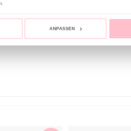
n.
ausgewaschene eisblau zu erzielen
ANPASSEN