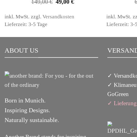
Ursprünglicher
Aktueller
149,00
€
49,00
€
Preis
Preis
war:
ist:
149,00 €
49,00 €.
inkl. MwSt.
zzgl.
Versandkosten
inkl. MwSt.
z
Lieferzeit: 3-5 Tage
Lieferzeit: 3-
ABOUT US
VERSAND
✓ Versandko
✓ Klimaneut
GoGreen
Born in Munich.
✓
Lieferun
g
Inspiring Designs.
Naturally sustainable.
Another Brand stands for inspiring