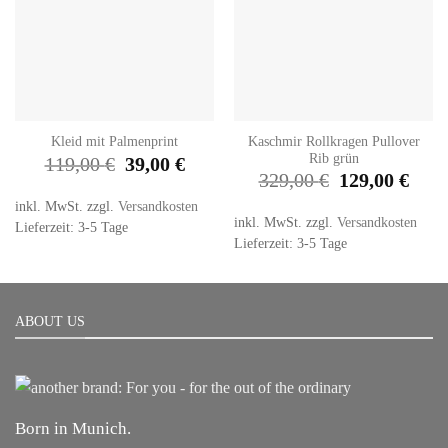
Kaschmir Rollkragen Pullover
Kleid mit Palmenprint
Rib grün
Ursprünglicher
Aktueller
119,00
€
39,00
€
Preis
Preis
Ursprünglicher
Aktuel
329,00
€
129,00
€
war:
ist:
Preis
Preis
119,00 €
39,00 €.
war:
ist:
inkl. MwSt.
zzgl.
Versandkosten
329,00 €
129,00
inkl. MwSt.
zzgl.
Versandkosten
Lieferzeit: 3-5 Tage
Lieferzeit: 3-5 Tage
ABOUT US
Born in Munich.