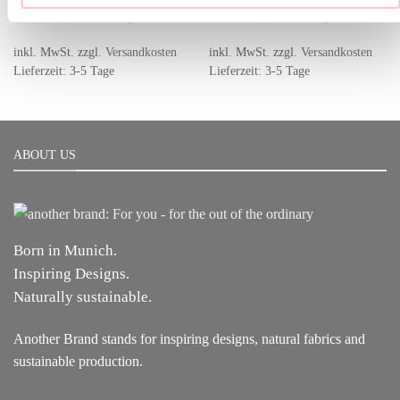
Ursprünglicher
Aktueller
Ursprünglicher
Aktuell
159,00
€
79,00
€
249,00
€
79,00
€
Preis
Preis
Preis
Preis
war:
ist:
war:
ist:
159,00 €
79,00 €.
249,00 €
79,00 €
inkl. MwSt.
zzgl.
Versandkosten
inkl. MwSt.
zzgl.
Versandkosten
Lieferzeit: 3-5 Tage
Lieferzeit: 3-5 Tage
ABOUT US
Born in Munich.
Inspiring Designs.
Naturally sustainable.
Another Brand stands for inspiring designs, natural fabrics and
sustainable production.