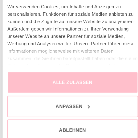
Das Model misst 177cm und trägt Gr. M
Wir verwenden Cookies, um Inhalte und Anzeigen zu
personalisieren, Funktionen für soziale Medien anbieten zu
können und die Zugriffe auf unsere Website zu analysieren.
Außerdem geben wir Informationen zu Ihrer Verwendung
unserer Website an unsere Partner für soziale Medien,
ÄHNLICHE PRODUKTE
Werbung und Analysen weiter. Unsere Partner führen diese
Informationen möglicherweise mit weiteren Daten
zusammen, die Sie ihnen bereitgestellt haben oder die sie im
sale
sale
Rahmen Ihrer Nutzung der Dienste gesammelt haben.
ALLE ZULASSEN
ANPASSEN
ABLEHNEN
Lounge Hose Velvet schwarz
Kaschmir Pullunder