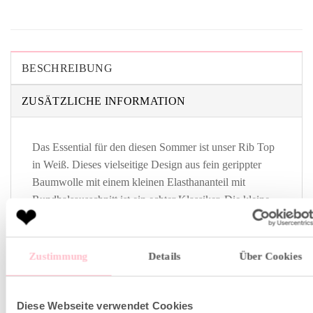
BESCHREIBUNG
ZUSÄTZLICHE INFORMATION
Das Essential für den diesen Sommer ist unser Rib Top
in Weiß. Dieses vielseitige Design aus fein gerippter
Baumwolle mit einem kleinen Elasthananteil mit
Rundhalsausschnitt ist ein echter Klassiker. Die kleine
Palmen Stickerei auf der Brust macht es zu einem ganz
besonderen Basic.
Zustimmung
Details
Über Cookies
Fällt der Größe entsprechend normal aus
Eng anliegende Passform
Diese Webseite verwendet Cookies