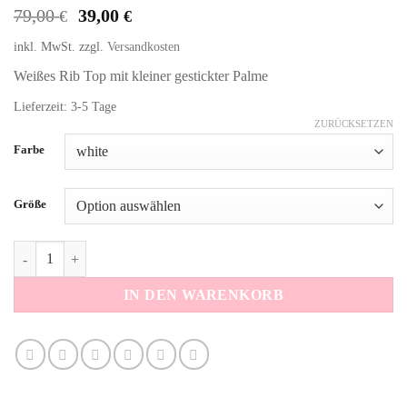
Ursprünglicher
Aktueller
79,00
39,00
€
€
Preis
Preis
inkl. MwSt.
zzgl.
Versandkosten
war:
ist:
79,00 €
39,00 €.
Weißes Rib Top mit kleiner gestickter Palme
Lieferzeit: 3-5 Tage
ZURÜCKSETZEN
Alternative:
Farbe
Größe
Rib Top Palme weiß Menge
IN DEN WARENKORB