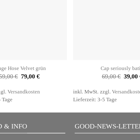
ge Hose Velvet grün
Cap seriously bat
Ursprünglicher
Aktueller
Ursprü
59,00
€
79,00
€
69,00
€
39,00
Preis
Preis
Preis
war:
ist:
war:
159,00 €
79,00 €.
69,00 €
zgl.
Versandkosten
inkl. MwSt.
zzgl.
Versandkost
5 Tage
Lieferzeit: 3-5 Tage
 & INFO
GOOD-NEWS-LETTE