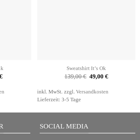
ik
Sweatshirt It’s Ok
nglicher
Aktueller
Ursprünglicher
Aktueller
€
139,00
€
49,00
€
Preis
Preis
Preis
ist:
war:
ist:
39,00 €.
139,00 €
49,00 €.
en
inkl. MwSt.
zzgl.
Versandkosten
Lieferzeit: 3-5 Tage
R
SOCIAL MEDIA