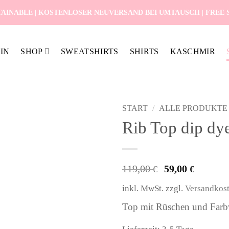
AINABLE | KOSTENLOSER NEUVERSAND BEI UMTAUSCH | FREE SH
IN
SHOP
SWEATSHIRTS
SHIRTS
KASCHMIR
START
/
ALLE PRODUKTE
Rib Top dip dy
Ursprüngl
Aktue
119,00
59,00
€
€
Preis
Preis
inkl. MwSt.
zzgl.
Versandkos
war:
ist:
119,00 €
59,00
Top mit Rüschen und Farbv