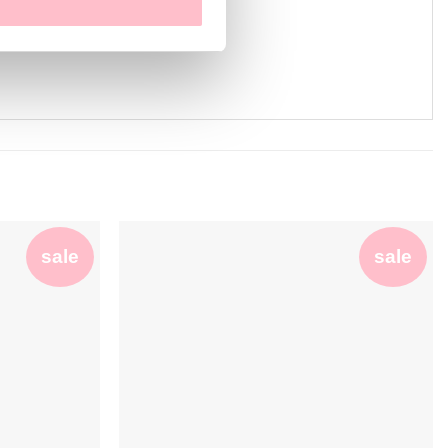
sale
sale