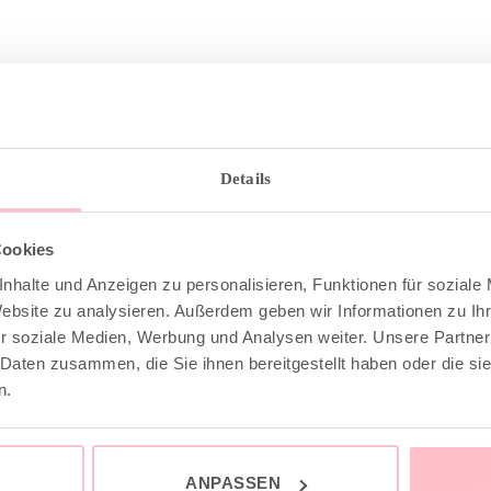
Details
Cookies
nhalte und Anzeigen zu personalisieren, Funktionen für soziale
Website zu analysieren. Außerdem geben wir Informationen zu I
BESCHREIBUNG
r soziale Medien, Werbung und Analysen weiter. Unsere Partner
 Daten zusammen, die Sie ihnen bereitgestellt haben oder die s
n.
anften Farbverlauf in Dip-Dye-Technik in neon lime ist de
ortion gute Laune in jedes Outfit.
ANPASSEN