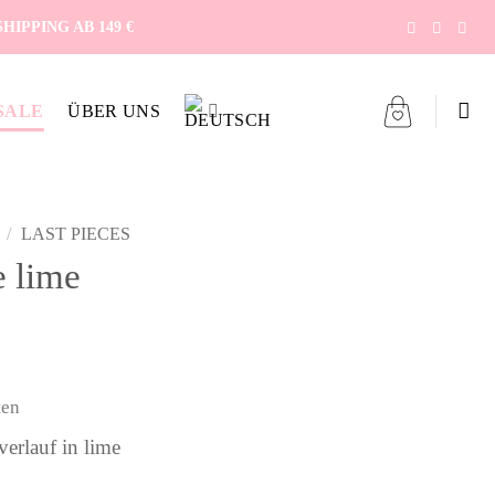
IPPING AB 149 €
SALE
ÜBER UNS
/
LAST PIECES
e lime
icher
ller
ten
 €.
erlauf in lime