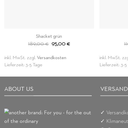
Shacket grün
Ursprünglicher
Aktueller
189,00
€
95,00
€
1
Preis
Preis
war:
ist:
189,00 €
95,00 €.
inkl. MwSt.
zzgl.
Versandkosten
inkl. MwSt.
zz
Lieferzeit: 3-5 Tage
Lieferzeit: 3-
ABOUT US
VERSAND
✓ Versandko
✓ Klimaneut