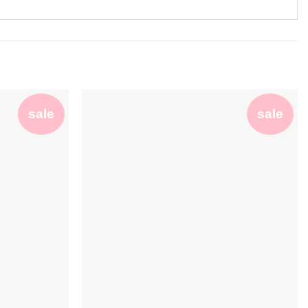
sale
sale