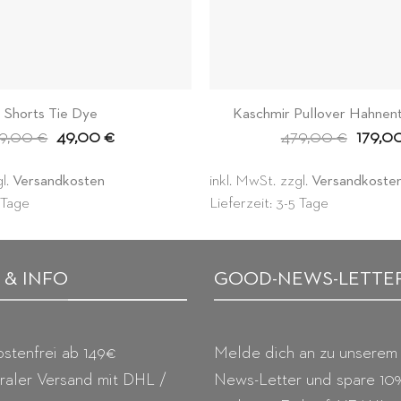
Shorts Tie Dye
Kaschmir Pullover Hahnent
Ursprünglicher
Aktueller
Ursprün
19,00
€
49,00
€
479,00
€
179,0
Preis
Preis
Preis
war:
ist:
war:
119,00 €
49,00 €.
479,00
gl.
Versandkosten
inkl. MwSt.
zzgl.
Versandkoste
5 Tage
Lieferzeit: 3-5 Tage
 & INFO
GOOD-NEWS-LETTE
stenfrei ab 149€
Melde dich an zu unserem
raler Versand mit DHL /
News-Letter und spare 10