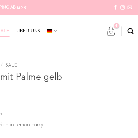
ING AB 149 €
SALE
ÜBER UNS
/
SALE
 mit Palme gelb
icher
ller
n
eien in lemon curry
0 €.