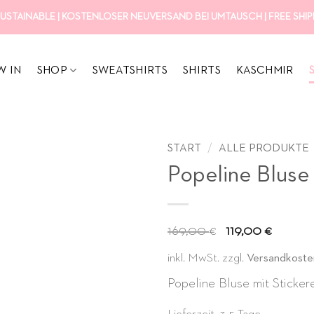
USTAINABLE | KOSTENLOSER NEUVERSAND BEI UMTAUSCH | FREE SHIPP
W IN
SHOP
SWEATSHIRTS
SHIRTS
KASCHMIR
START
/
ALLE PRODUKTE
Popeline Bluse
Ursprüngl
Aktue
169,00
119,00
€
€
Preis
Preis
inkl. MwSt.
zzgl.
Versandkoste
war:
ist:
Popeline Bluse mit Sticker
169,00 €
119,0