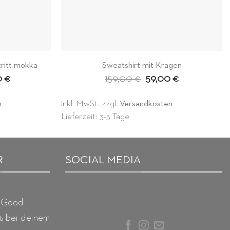
ritt mokka
Sweatshirt mit Kragen
glicher
Aktueller
Ursprünglicher
Aktueller
0
€
159,00
€
59,00
€
Preis
Preis
Preis
ist:
war:
ist:
 €
179,00 €.
159,00 €
59,00 €.
n
inkl. MwSt.
zzgl.
Versandkosten
Lieferzeit: 3-5 Tage
R
SOCIAL MEDIA
 Good-
% bei deinem