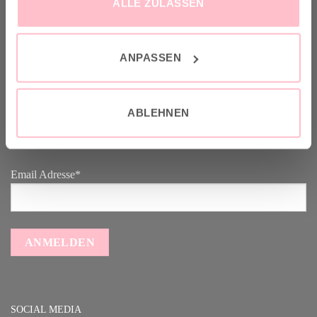
ALLE ZULASSEN
GOOD-NEWS-LETTER
ANPASSEN
Melde dich an zu unserem Good-News-Letter und spare 10% bei
deinem nächsten Einkauf. YEAH!
Vorname
ABLEHNEN
Email Adresse*
SOCIAL MEDIA