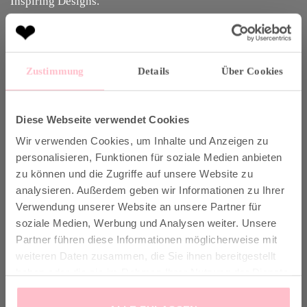
Inspiring Designs.
Naturally sustainable.
Another Brand stands for inspiring designs, natural fabrics and
sustainable production.
Zustimmung
Details
Über Cookies
VERSAND & INFO
Diese Webseite verwendet Cookies
Wir verwenden Cookies, um Inhalte und Anzeigen zu
personalisieren, Funktionen für soziale Medien anbieten
✓ Versandkostenfrei ab 149€
zu können und die Zugriffe auf unsere Website zu
✓ Klimaneutraler Versand mit DHL / GoGreen
analysieren. Außerdem geben wir Informationen zu Ihrer
✓
Lieferun
g
und Retoure
Verwendung unserer Website an unsere Partner für
soziale Medien, Werbung und Analysen weiter. Unsere
Partner führen diese Informationen möglicherweise mit
weiteren Daten zusammen, die Sie ihnen bereitgestellt
haben oder die sie im Rahmen Ihrer Nutzung der Dienste
VERTRAG WIDERRUFEN
gesammelt haben.