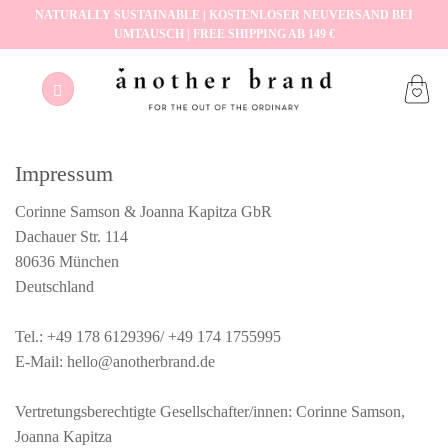
Zum
NATURALLY SUSTAINABLE | KOSTENLOSER NEUVERSAND BEI
UMTAUSCH | FREE SHIPPING AB 149 €
Inhalt
springen
Impressum
Corinne Samson & Joanna Kapitza GbR
Dachauer Str. 114
80636 München
Deutschland
Tel.: +49 178 6129396/ +49 174 1755995
E-Mail: hello@anotherbrand.de
Vertretungsberechtigte Gesellschafter/innen: Corinne Samson,
Joanna Kapitza