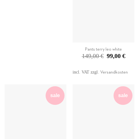
Pants terry leo white
Original
Current
149,00
€
99,00
€
price
price
was:
is:
149,00 €.
99,00 €
incl. VAT
zzgl.
Versandkosten
sale
sale