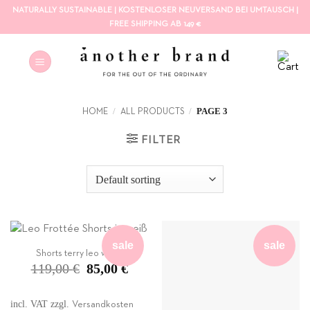
Skip
NATURALLY SUSTAINABLE | KOSTENLOSER NEUVERSAND BEI UMTAUSCH |
to
FREE SHIPPING AB 149 €
content
/
/
PAGE 3
HOME
ALL PRODUCTS
FILTER
sale
sale
Shorts terry leo white
Original
Current
119,00
€
85,00
€
price
price
was:
is:
119,00 €.
85,00 €.
incl. VAT
zzgl.
Versandkosten