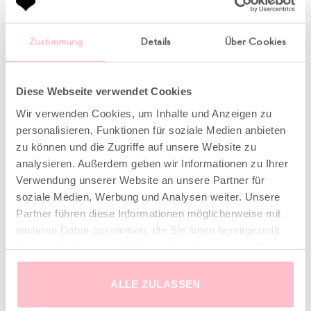
Shirt v-neck white
Shirt dreamteam white
Original
Current
79,00
€
99,00
€
69,00
€
price
price
Zustimmung
Details
Über Cookies
was:
is:
99,00 €.
69,00 €.
incl. VAT
zzgl.
incl. VAT
zzgl.
Versandkosten
Versandkosten
Diese Webseite verwendet Cookies
Wir verwenden Cookies, um Inhalte und Anzeigen zu
sale
sale
personalisieren, Funktionen für soziale Medien anbieten
zu können und die Zugriffe auf unsere Website zu
analysieren. Außerdem geben wir Informationen zu Ihrer
Verwendung unserer Website an unsere Partner für
soziale Medien, Werbung und Analysen weiter. Unsere
Partner führen diese Informationen möglicherweise mit
weiteren Daten zusammen, die Sie ihnen bereitgestellt
haben oder die sie im Rahmen Ihrer Nutzung der Dienste
gesammelt haben.
ALLE ZULASSEN
Poplin blouse palm white
Poplin shorts palm white
Original
Current
Original
Current
169,00
€
119,00
€
139,00
€
99,00
€