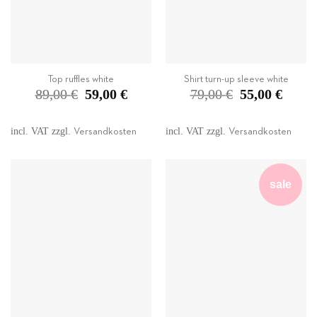
Top ruffles white
Shirt turn-up sleeve white
Original
Current
Original
Current
89,00
€
59,00
€
79,00
€
55,00
€
price
price
price
price
was:
is:
was:
is:
89,00 €.
59,00 €.
79,00 €.
55,00 €.
incl. VAT
zzgl.
incl. VAT
zzgl.
Versandkosten
Versandkosten
sale