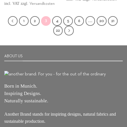
incl. VAT
zzgl.
Versandkosten
3
…
1
2
4
5
6
20
21
22
ABOUT US
Born in Munich.
Inspiring Designs.
Naturally sustainable.
Another Brand stands for inspiring designs, natural fabrics and
sustainable production.