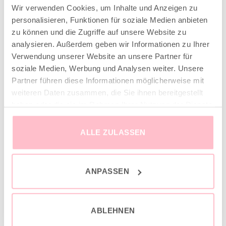
Born in Munich.
Wir verwenden Cookies, um Inhalte und Anzeigen zu
Inspiring Designs.
personalisieren, Funktionen für soziale Medien anbieten
zu können und die Zugriffe auf unsere Website zu
Naturally sustainable.
analysieren. Außerdem geben wir Informationen zu Ihrer
Another Brand stands for inspiring designs, natural fabrics and
Verwendung unserer Website an unsere Partner für
soziale Medien, Werbung und Analysen weiter. Unsere
sustainable production.
Partner führen diese Informationen möglicherweise mit
weiteren Daten zusammen, die Sie ihnen bereitgestellt
haben oder die sie im Rahmen Ihrer Nutzung der Dienste
VERSAND & INFO
gesammelt haben.
ALLE ZULASSEN
✓ Versandkostenfrei ab 149€
✓ Klimaneutraler Versand mit DHL / GoGreen
✓
Lieferun
g
und Retoure
ANPASSEN
ABLEHNEN