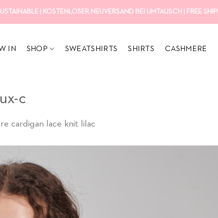
USTAINABLE | KOSTENLOSER NEUVERSAND BEI UMTAUSCH | FREE SHIPP
W IN
SHOP
SWEATSHIRTS
SHIRTS
CASHMERE
ux-c
 cardigan lace knit lilac