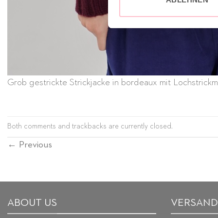
Grob gestrickte Strickjacke in bordeaux mit Lochstrick
Both comments and trackbacks are currently closed.
←
Previous
ABOUT US
VERSAND