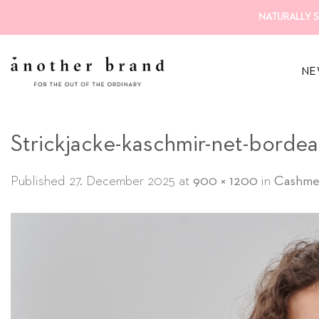
Skip
NATURALLY S
to
content
NE
Strickjacke-kaschmir-net-bordea
Published
27. December 2025
at
900 × 1200
in
Cashmere