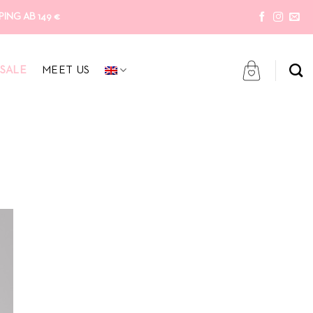
ING AB 149 €
SALE
MEET US