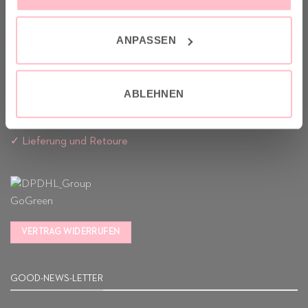
sustainable production.
ANPASSEN
VERSAND & INFO
ABLEHNEN
✓ Versandkostenfrei ab 149€
✓ Klimaneutraler Versand mit DHL / GoGreen
✓
Lieferun
g
und Retoure
VERTRAG WIDERRUFEN
GOOD-NEWS-LETTER