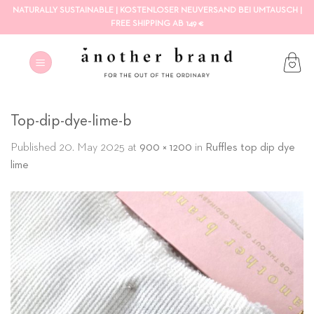
Skip
NATURALLY SUSTAINABLE | KOSTENLOSER NEUVERSAND BEI UMTAUSCH |
FREE SHIPPING AB 149 €
to
content
Top-dip-dye-lime-b
Published
20. May 2025
at
900 × 1200
in
Ruffles top dip dye
lime