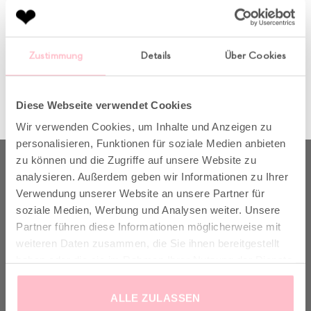
Both comments and trackbacks are currently closed.
Zustimmung
Details
Über Cookies
←
Previous
Next
→
Diese Webseite verwendet Cookies
Wir verwenden Cookies, um Inhalte und Anzeigen zu
personalisieren, Funktionen für soziale Medien anbieten
zu können und die Zugriffe auf unsere Website zu
ABOUT US
analysieren. Außerdem geben wir Informationen zu Ihrer
Verwendung unserer Website an unsere Partner für
soziale Medien, Werbung und Analysen weiter. Unsere
Partner führen diese Informationen möglicherweise mit
Born in Munich.
weiteren Daten zusammen, die Sie ihnen bereitgestellt
Inspiring Designs.
haben oder die sie im Rahmen Ihrer Nutzung der Dienste
Naturally sustainable.
gesammelt haben.
ALLE ZULASSEN
Another Brand stands for inspiring designs, natural fabrics and