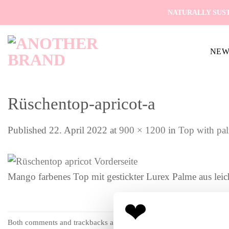
Skip
NATURALLY SUST
to
content
NEW
Rüschentop-apricot-a
Published
22. April 2022
at
900 × 1200
in
Top with pal
Mango farbenes Top mit gestickter Lurex Palme aus leic
Both comments and trackbacks are currently closed.