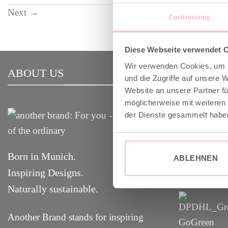
Next
→
Zustimmung
Diese Webseite verwendet 
Wir verwenden Cookies, um I
ABOUT US
VERSAND
und die Zugriffe auf unsere 
Website an unsere Partner fü
möglicherweise mit weiteren
✓ Versandko
der Dienste gesammelt habe
✓ Klimaneut
GoGreen
Born in Munich.
ABLEHNEN
✓
Lieferun
g
Inspiring Designs.
Naturally sustainable.
Another Brand stands for inspiring