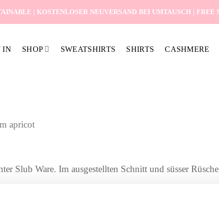
AINABLE | KOSTENLOSER NEUVERSAND BEI UMTAUSCH | FREE SH
 IN
SHOP
SWEATSHIRTS
SHIRTS
CASHMERE
m apricot
hter Slub Ware. Im ausgestellten Schnitt und süsser Rüsch