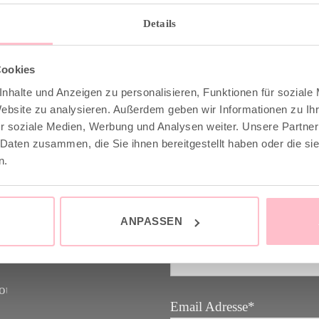
Details
Cookies
nhalte und Anzeigen zu personalisieren, Funktionen für soziale
 & INFO
GOOD-NEWS-LETTE
Website zu analysieren. Außerdem geben wir Informationen zu I
r soziale Medien, Werbung und Analysen weiter. Unsere Partner
 Daten zusammen, die Sie ihnen bereitgestellt haben oder die s
stenfrei ab 149€
Melde dich an zu unsere
n.
raler Versand mit DHL /
Letter und spare 10% bei 
nächsten Einkauf. YEAH
ANPASSEN
und Retoure
Vorname
Email Adresse*