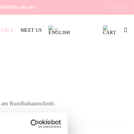
IPPING AB 149 €
SALE
MEET US
e am Rundhalsausschnitt.