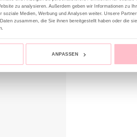
war:
ist:
war:
Website zu analysieren. Außerdem geben wir Informationen zu I
119,00 €
59,00 €.
89,00 
zgl.
Versandkosten
inkl. MwSt.
zzgl.
Versandkost
r soziale Medien, Werbung und Analysen weiter. Unsere Partner
-5 Tage
Lieferzeit: 3-5 Tage
 Daten zusammen, die Sie ihnen bereitgestellt haben oder die s
n.
sale
ANPASSEN