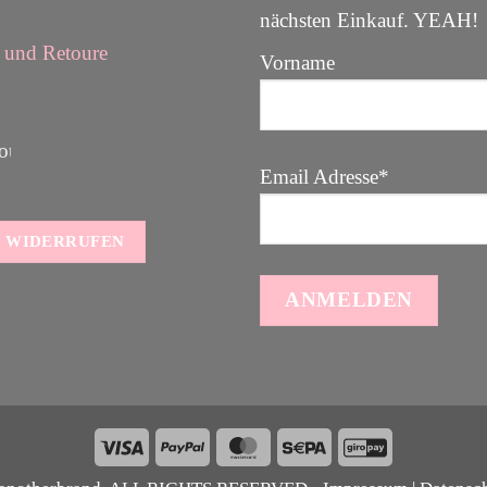
nächsten Einkauf. YEAH
und Retoure
Vorname
Email Adresse*
 WIDERRUFEN
Visa
PayPal
MasterCard
Sepa
GiroPay