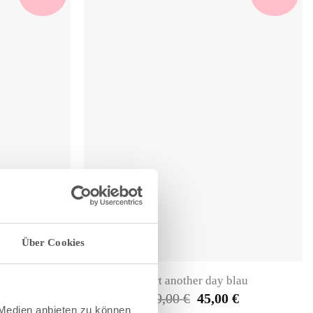
Über Cookies
au
Shirt another day blau
nglicher
Aktueller
Ursprünglicher
Aktueller
€
89,00
€
45,00
€
Preis
Preis
Preis
 Medien anbieten zu können