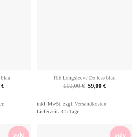
 blau
Rib Longsleeve Do less blau
nglicher
Aktueller
Ursprünglicher
Aktueller
0
€
119,00
€
59,00
€
Preis
Preis
Preis
ist:
war:
ist:
 €
59,00 €.
119,00 €
59,00 €.
en
inkl. MwSt.
zzgl.
Versandkosten
Lieferzeit: 3-5 Tage
sale
sale