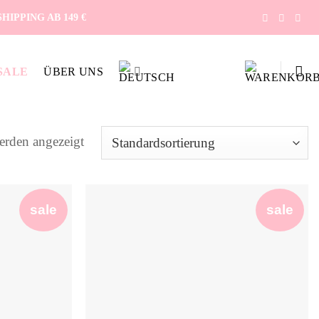
IPPING AB 149 €
SALE
ÜBER UNS
erden angezeigt
sale
sale