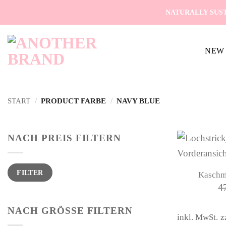
Zum
NATURALLY SUST
Inhalt
springen
NEW 
START
/
PRODUCT FARBE
/
NAVY BLUE
NACH PREIS FILTERN
Min.
Max.
FILTER
Kaschmi
Preis
Preis
4
NACH GRÖSSE FILTERN
inkl. MwSt.
z