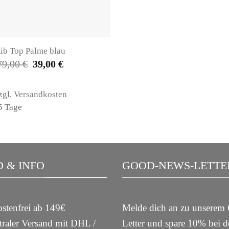
ib Top Palme blau
Ursprünglicher
Aktueller
79,00
€
39,00
€
Preis
Preis
war:
ist:
79,00 €
39,00 €.
zgl.
Versandkosten
-5 Tage
 & INFO
GOOD-NEWS-LETTE
stenfrei ab 149€
Melde dich an zu unsere
raler Versand mit DHL /
Letter und spare 10% bei 