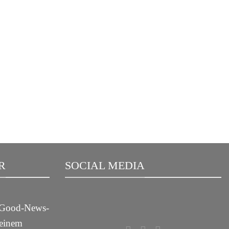
R
SOCIAL MEDIA
m Good-News-
deinem