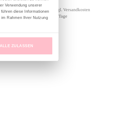
ist:
war:
ist:
hrer Verwendung unserer
€
45,00 €.
89,00 €
45,00 €.
en
inkl. MwSt.
zzgl.
Versandkosten
 führen diese Informationen
Lieferzeit: 3-5 Tage
ie im Rahmen Ihrer Nutzung
ALLE ZULASSEN