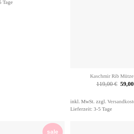
-5 Tage
Kaschmir Rib Mütze
Ursprü
119,00
€
59,0
Preis
war:
119,00
inkl. MwSt.
zzgl.
Versandkost
Lieferzeit: 3-5 Tage
sale