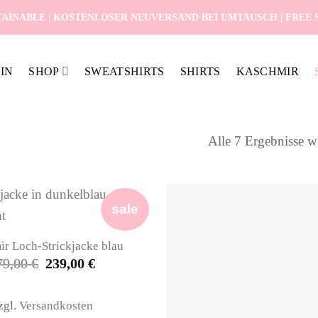
AINABLE | KOSTENLOSER NEUVERSAND BEI UMTAUSCH | FREE SH
IN
SHOP
SWEATSHIRTS
SHIRTS
KASCHMIR
Alle 7 Ergebnisse w
sale
r Loch-Strickjacke blau
Ursprünglicher
Aktueller
79,00
€
239,00
€
Preis
Preis
war:
ist:
479,00 €
239,00 €.
zgl.
Versandkosten