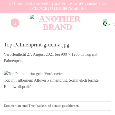
Zum
NATURALLY SUSTAINABLE | KOSTENLOSER NEUVERSAND BEI
UMTAUSCH | FREE SHIPPING AB 149 €
Inhalt
springen
Top-Palmenprint-gruen-a.jpg
Veröffentlicht
27. August 2021
bei
900 × 1200
in
Top mit
Palmenprint
Top mit silbernem Allover Palmenprint. Sommelich leichte
Baumwollqualität.
Kommentare und Trackbacks sind derzeit geschlossen.