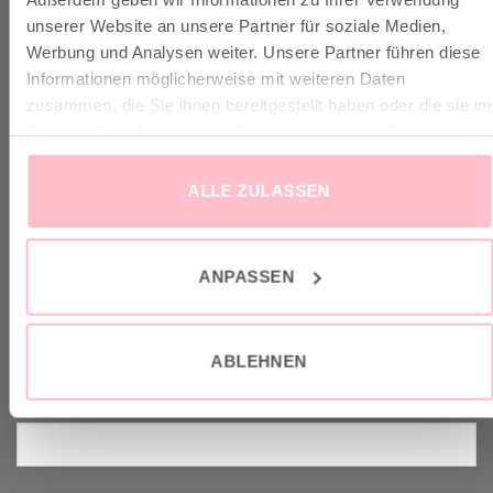
✓ Versandkostenfrei ab 149€
unserer Website an unsere Partner für soziale Medien,
✓ Klimaneutraler Versand mit DHL / GoGreen
Werbung und Analysen weiter. Unsere Partner führen diese
✓
Lieferun
g
und Retoure
Informationen möglicherweise mit weiteren Daten
zusammen, die Sie ihnen bereitgestellt haben oder die sie im
Rahmen Ihrer Nutzung der Dienste gesammelt haben.
ALLE ZULASSEN
VERTRAG WIDERRUFEN
GOOD-NEWS-LETTER
ANPASSEN
Melde dich an zu unserem Good-News-Letter und spare 10% bei
ABLEHNEN
deinem nächsten Einkauf. YEAH!
Vorname