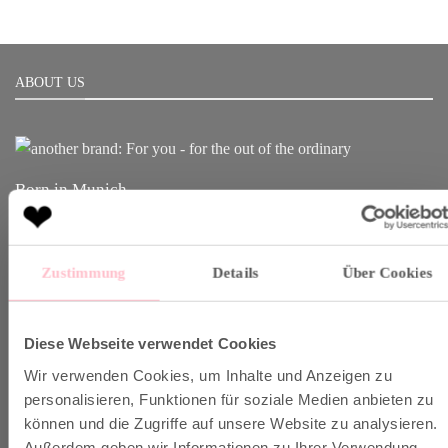
ABOUT US
Born in Munich.
Inspiring Designs.
Naturally sustainable.
Zustimmung
Details
Über Cookies
Another Brand stands for inspiring designs, natural fabrics and
sustainable production.
Diese Webseite verwendet Cookies
Wir verwenden Cookies, um Inhalte und Anzeigen zu
VERSAND & INFO
personalisieren, Funktionen für soziale Medien anbieten zu
können und die Zugriffe auf unsere Website zu analysieren.
Außerdem geben wir Informationen zu Ihrer Verwendung