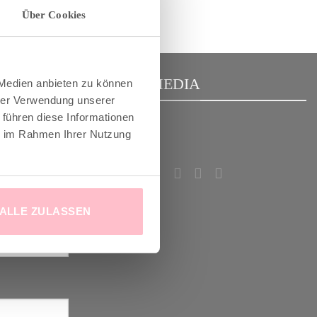
Über Cookies
R
SOCIAL MEDIA
 Medien anbieten zu können
hrer Verwendung unserer
 führen diese Informationen
ie im Rahmen Ihrer Nutzung
m Good-News-
deinem
!
ALLE ZULASSEN