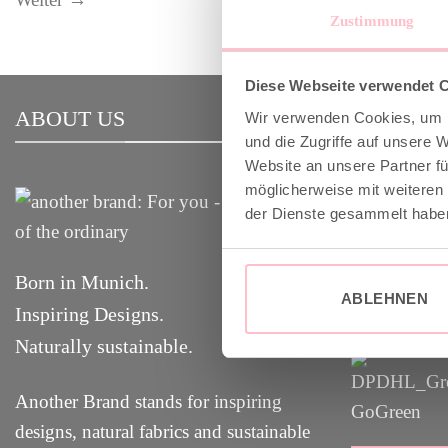
Zustimmung
Diese Webseite verwendet 
ABOUT US
VERSAND
Wir verwenden Cookies, um I
und die Zugriffe auf unsere 
Website an unsere Partner fü
möglicherweise mit weiteren
✓ Versandko
der Dienste gesammelt habe
✓ Klimaneut
GoGreen
Born in Munich.
✓
Lieferun
g
ABLEHNEN
Inspiring Designs.
Naturally sustainable.
Another Brand stands for inspiring
designs, natural fabrics and sustainable