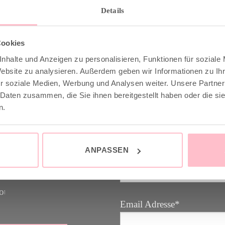
Details
Cookies
 & INFO
GOOD-NEWS-LETTE
nhalte und Anzeigen zu personalisieren, Funktionen für soziale
Website zu analysieren. Außerdem geben wir Informationen zu I
r soziale Medien, Werbung und Analysen weiter. Unsere Partner
 Daten zusammen, die Sie ihnen bereitgestellt haben oder die s
stenfrei ab 149€
Melde dich an zu unsere
n.
raler Versand mit DHL /
Letter und spare 10% bei 
nächsten Einkauf. YEAH
und Retoure
ANPASSEN
Vorname
Email Adresse*