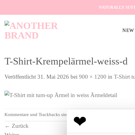
Zum
NATURALLY SUST
Inhalt
springen
NEW 
T-Shirt-Krempelärmel-weiss-d
Veröffentlicht
31. Mai 2026
bei
900 × 1200
in
T-Shirt 
Kommentare und Trackbacks sind derzeit geschlossen.
←
Zurück
Weiter
→