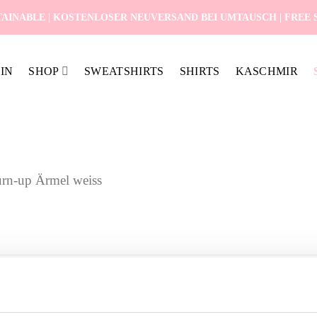
AINABLE | KOSTENLOSER NEUVERSAND BEI UMTAUSCH | FREE SH
IN
SHOP
SWEATSHIRTS
SHIRTS
KASCHMIR
turn-up Ärmel weiss