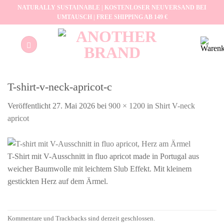
Zum
NATURALLY SUSTAINABLE | KOSTENLOSER NEUVERSAND BEI
UMTAUSCH | FREE SHIPPING AB 149 €
Inhalt
springen
T-shirt-v-neck-apricot-c
Veröffentlicht
27. Mai 2026
bei
900 × 1200
in
Shirt V-neck
apricot
T-Shirt mit V-Ausschnitt in fluo apricot made in Portugal aus
weicher Baumwolle mit leichtem Slub Effekt. Mit kleinem
gestickten Herz auf dem Ärmel.
Kommentare und Trackbacks sind derzeit geschlossen.