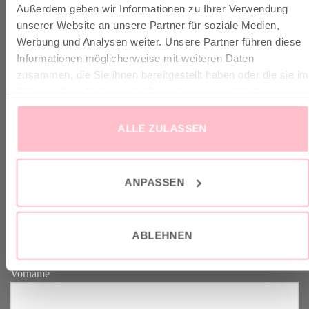
Außerdem geben wir Informationen zu Ihrer Verwendung
✓ Versandkostenfrei ab 149€
unserer Website an unsere Partner für soziale Medien,
✓ Klimaneutraler Versand mit DHL / GoGreen
Werbung und Analysen weiter. Unsere Partner führen diese
✓
Lieferun
g
und Retoure
Informationen möglicherweise mit weiteren Daten
zusammen, die Sie ihnen bereitgestellt haben oder die sie im
Rahmen Ihrer Nutzung der Dienste gesammelt haben.
ALLE ZULASSEN
VERTRAG WIDERRUFEN
ANPASSEN
GOOD-NEWS-LETTER
Melde dich an zu unserem Good-News-Letter und spare 10% bei
ABLEHNEN
deinem nächsten Einkauf. YEAH!
Vorname