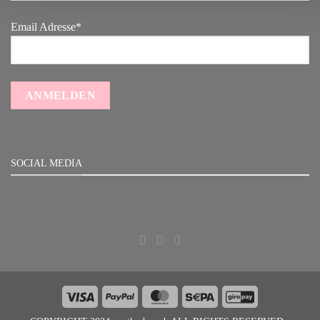
Email Adresse*
SOCIAL MEDIA
Visa
PayPal
MasterCard
Sepa
GiroPay