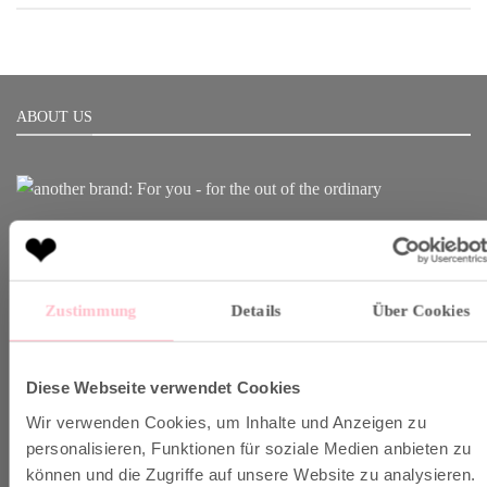
ABOUT US
Born in Munich.
Inspiring Designs.
Naturally sustainable.
Zustimmung
Details
Über Cookies
Another Brand stands for inspiring designs, natural fabrics and
sustainable production.
Diese Webseite verwendet Cookies
Wir verwenden Cookies, um Inhalte und Anzeigen zu
VERSAND & INFO
personalisieren, Funktionen für soziale Medien anbieten zu
können und die Zugriffe auf unsere Website zu analysieren.