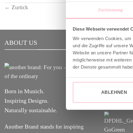
←
Zurück
Zustimmung
Diese Webseite verwendet 
Wir verwenden Cookies, um I
ABOUT US
VERSAND
und die Zugriffe auf unsere 
Website an unsere Partner fü
möglicherweise mit weiteren
✓ Versandko
der Dienste gesammelt habe
✓ Klimaneut
GoGreen
Born in Munich.
ABLEHNEN
✓
Lieferun
g
Inspiring Designs.
Naturally sustainable.
Another Brand stands for inspiring