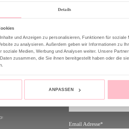
Details
Cookies
nhalte und Anzeigen zu personalisieren, Funktionen für soziale
 & INFO
GOOD-NEWS-LETTE
Website zu analysieren. Außerdem geben wir Informationen zu I
r soziale Medien, Werbung und Analysen weiter. Unsere Partner
 Daten zusammen, die Sie ihnen bereitgestellt haben oder die s
stenfrei ab 149€
Melde dich an zu unsere
n.
raler Versand mit DHL /
Letter und spare 10% bei 
nächsten Einkauf. YEAH
ANPASSEN
und Retoure
Vorname
Email Adresse*