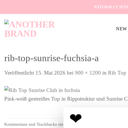
Zum
NATURALLY SUST
Inhalt
springen
NEW 
rib-top-sunrise-fuchsia-a
Veröffentlicht
15. Mai 2026
bei
900 × 1200
in
Rib Top 
Pink-weiß gestreiftes Top in Rippstruktur und Sunrise C
Kommentare und Trackbacks sind derzeit geschlossen.