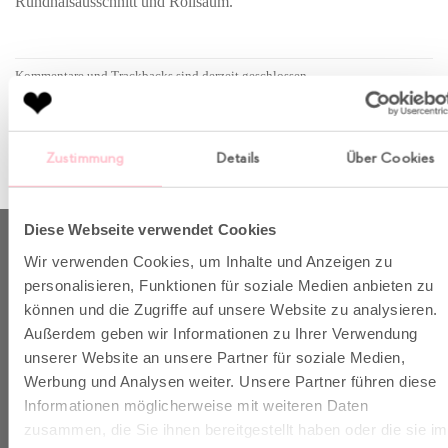
Rundhalsausschnitt und Rollsaum.
Kommentare und Trackbacks sind derzeit geschlossen.
←
Zurück
Weiter
→
Zustimmung
Details
Über Cookies
Diese Webseite verwendet Cookies
ABOUT US
Wir verwenden Cookies, um Inhalte und Anzeigen zu
personalisieren, Funktionen für soziale Medien anbieten zu
können und die Zugriffe auf unsere Website zu analysieren.
Außerdem geben wir Informationen zu Ihrer Verwendung
Born in Munich.
unserer Website an unsere Partner für soziale Medien,
Inspiring Designs.
Werbung und Analysen weiter. Unsere Partner führen diese
Naturally sustainable.
Informationen möglicherweise mit weiteren Daten
zusammen, die Sie ihnen bereitgestellt haben oder die sie im