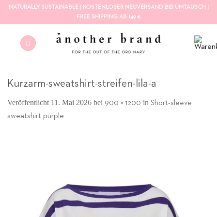
Zum
NATURALLY SUSTAINABLE | KOSTENLOSER NEUVERSAND BEI UMTAUSCH |
Inhalt
FREE SHIPPING AB 149 €
springen
Kurzarm-sweatshirt-streifen-lila-a
Veröffentlicht
11. Mai 2026
bei
in
900 × 1200
Short-sleeve
sweatshirt purple