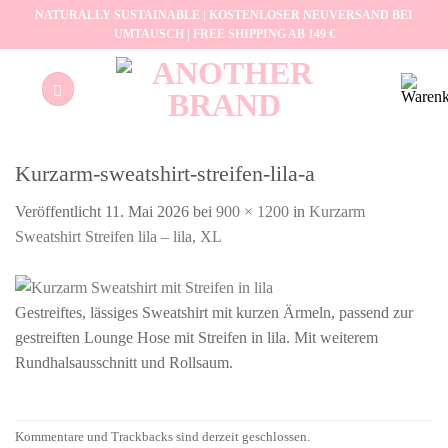
Zum
NATURALLY SUSTAINABLE | KOSTENLOSER NEUVERSAND BEI
UMTAUSCH | FREE SHIPPING AB 149 €
Inhalt
springen
Kurzarm-sweatshirt-streifen-lila-a
Veröffentlicht
11. Mai 2026
bei
900 × 1200
in
Kurzarm
Sweatshirt Streifen lila – lila, XL
Gestreiftes, lässiges Sweatshirt mit kurzen Ärmeln, passend zur
gestreiften Lounge Hose mit Streifen in lila. Mit weiterem
Rundhalsausschnitt und Rollsaum.
Kommentare und Trackbacks sind derzeit geschlossen.