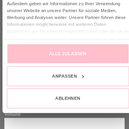
Außerdem geben wir Informationen zu Ihrer Verwendung
✓ Versandkostenfrei ab 149€
unserer Website an unsere Partner für soziale Medien,
✓ Klimaneutraler Versand mit DHL / GoGreen
Werbung und Analysen weiter. Unsere Partner führen diese
✓
Lieferun
g
und Retoure
Informationen möglicherweise mit weiteren Daten
zusammen, die Sie ihnen bereitgestellt haben oder die sie im
Rahmen Ihrer Nutzung der Dienste gesammelt haben.
ALLE ZULASSEN
VERTRAG WIDERRUFEN
ANPASSEN
GOOD-NEWS-LETTER
Melde dich an zu unserem Good-News-Letter und spare 10% bei
ABLEHNEN
deinem nächsten Einkauf. YEAH!
Vorname