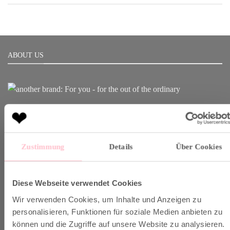
ABOUT US
Born in Munich.
Inspiring Designs.
Naturally sustainable.
Zustimmung
Details
Über Cookies
Another Brand stands for inspiring designs, natural fabrics and
sustainable production.
Diese Webseite verwendet Cookies
Wir verwenden Cookies, um Inhalte und Anzeigen zu
VERSAND & INFO
personalisieren, Funktionen für soziale Medien anbieten zu
können und die Zugriffe auf unsere Website zu analysieren.