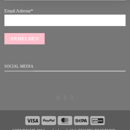
Email Adresse*
SOCIAL MEDIA
Visa
PayPal
MasterCard
Sepa
GiroPay