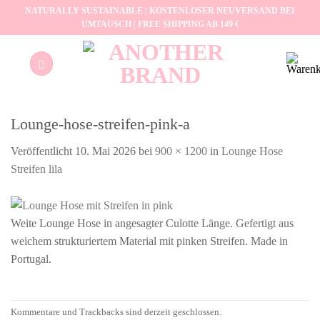
Zum
NATURALLY SUSTAINABLE | KOSTENLOSER NEUVERSAND BEI
UMTAUSCH | FREE SHIPPING AB 149 €
Inhalt
springen
Lounge-hose-streifen-pink-a
Veröffentlicht
10. Mai 2026
bei
900 × 1200
in
Lounge Hose
Streifen lila
Weite Lounge Hose in angesagter Culotte Länge. Gefertigt aus
weichem strukturiertem Material mit pinken Streifen. Made in
Portugal.
Kommentare und Trackbacks sind derzeit geschlossen.