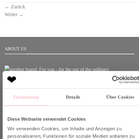
←
Zurück
Weiter
→
ABOUT US
Born in Munich.
Inspiring Designs.
Zustimmung
Details
Über Cookies
Naturally sustainable.
Another Brand stands for inspiring designs, natural fabrics and
Diese Webseite verwendet Cookies
sustainable production.
Wir verwenden Cookies, um Inhalte und Anzeigen zu
personalisieren, Funktionen für soziale Medien anbieten zu