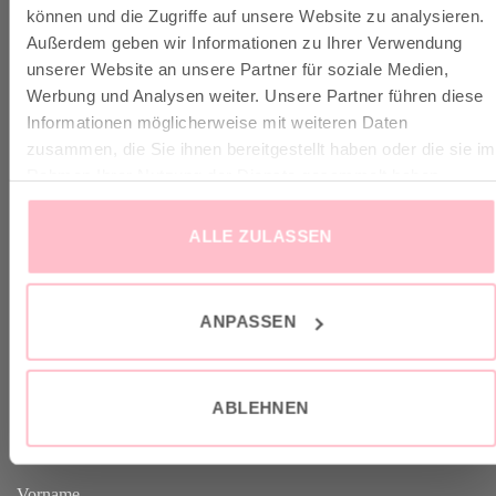
VERSAND & INFO
können und die Zugriffe auf unsere Website zu analysieren.
Außerdem geben wir Informationen zu Ihrer Verwendung
unserer Website an unsere Partner für soziale Medien,
✓ Versandkostenfrei ab 149€
Werbung und Analysen weiter. Unsere Partner führen diese
✓ Klimaneutraler Versand mit DHL / GoGreen
Informationen möglicherweise mit weiteren Daten
✓
Lieferun
g
und Retoure
zusammen, die Sie ihnen bereitgestellt haben oder die sie im
Rahmen Ihrer Nutzung der Dienste gesammelt haben.
ALLE ZULASSEN
VERTRAG WIDERRUFEN
ANPASSEN
GOOD-NEWS-LETTER
ABLEHNEN
Melde dich an zu unserem Good-News-Letter und spare 10% bei
deinem nächsten Einkauf. YEAH!
Vorname