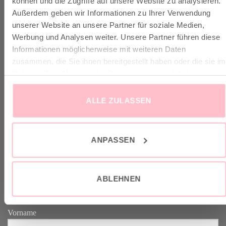
können und die Zugriffe auf unsere Website zu analysieren.
Außerdem geben wir Informationen zu Ihrer Verwendung
unserer Website an unsere Partner für soziale Medien,
✓ Versandkostenfrei ab 149€
Werbung und Analysen weiter. Unsere Partner führen diese
✓ Klimaneutraler Versand mit DHL / GoGreen
Informationen möglicherweise mit weiteren Daten
✓
Lieferun
g
und Retoure
zusammen, die Sie ihnen bereitgestellt haben oder die sie im
Rahmen Ihrer Nutzung der Dienste gesammelt haben.
ALLE ZULASSEN
VERTRAG WIDERRUFEN
ANPASSEN
GOOD-NEWS-LETTER
ABLEHNEN
Melde dich an zu unserem Good-News-Letter und spare 10% bei
deinem nächsten Einkauf. YEAH!
Vorname