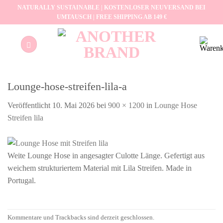
Zum
NATURALLY SUSTAINABLE | KOSTENLOSER NEUVERSAND BEI
UMTAUSCH | FREE SHIPPING AB 149 €
Inhalt
springen
Lounge-hose-streifen-lila-a
Veröffentlicht
10. Mai 2026
bei
900 × 1200
in
Lounge Hose
Streifen lila
Weite Lounge Hose in angesagter Culotte Länge. Gefertigt aus
weichem strukturiertem Material mit Lila Streifen. Made in
Portugal.
Kommentare und Trackbacks sind derzeit geschlossen.