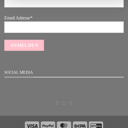
Email Adresse*
SOCIAL MEDIA
Visa
PayPal
MasterCard
Sepa
GiroPay