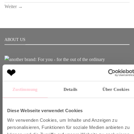
Weiter
→
ABOUT US
Born in Munich.
Inspiring Designs.
Naturally sustainable.
Zustimmung
Details
Über Cookies
Another Brand stands for inspiring designs, natural fabrics and
sustainable production.
Diese Webseite verwendet Cookies
Wir verwenden Cookies, um Inhalte und Anzeigen zu
personalisieren, Funktionen für soziale Medien anbieten zu
VERSAND & INFO