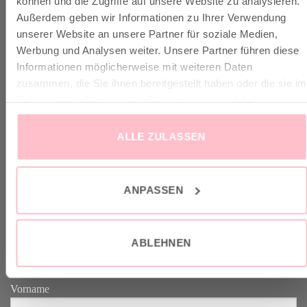
können und die Zugriffe auf unsere Website zu analysieren.
Außerdem geben wir Informationen zu Ihrer Verwendung
unserer Website an unsere Partner für soziale Medien,
✓ Versandkostenfrei ab 149€
Werbung und Analysen weiter. Unsere Partner führen diese
✓ Klimaneutraler Versand mit DHL / GoGreen
Informationen möglicherweise mit weiteren Daten
✓
Lieferun
g
und Retoure
zusammen, die Sie ihnen bereitgestellt haben oder die sie im
Rahmen Ihrer Nutzung der Dienste gesammelt haben.
ALLE ZULASSEN
VERTRAG WIDERRUFEN
ANPASSEN
GOOD-NEWS-LETTER
ABLEHNEN
Melde dich an zu unserem Good-News-Letter und spare 10% bei
deinem nächsten Einkauf. YEAH!
Vorname