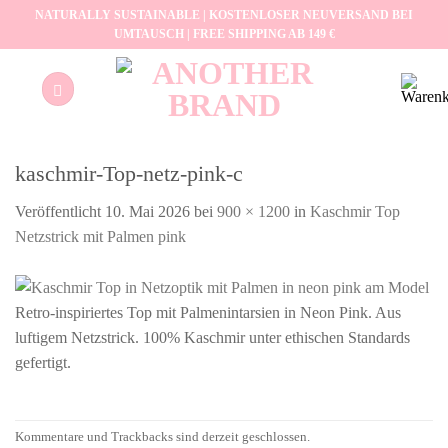
Zum
NATURALLY SUSTAINABLE | KOSTENLOSER NEUVERSAND BEI
UMTAUSCH | FREE SHIPPING AB 149 €
Inhalt
springen
kaschmir-Top-netz-pink-c
Veröffentlicht
10. Mai 2026
bei
900 × 1200
in
Kaschmir Top
Netzstrick mit Palmen pink
Retro-inspiriertes Top mit Palmenintarsien in Neon Pink. Aus
luftigem Netzstrick. 100% Kaschmir unter ethischen Standards
gefertigt.
Kommentare und Trackbacks sind derzeit geschlossen.