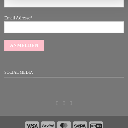
Email Adresse*
SOCIAL MEDIA
Visa
PayPal
MasterCard
Sepa
GiroPay