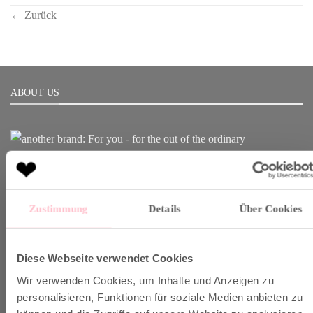
←
Zurück
ABOUT US
Born in Munich.
Inspiring Designs.
Naturally sustainable.
Zustimmung
Details
Über Cookies
Another Brand stands for inspiring designs, natural fabrics and
sustainable production.
Diese Webseite verwendet Cookies
Wir verwenden Cookies, um Inhalte und Anzeigen zu
personalisieren, Funktionen für soziale Medien anbieten zu
VERSAND & INFO