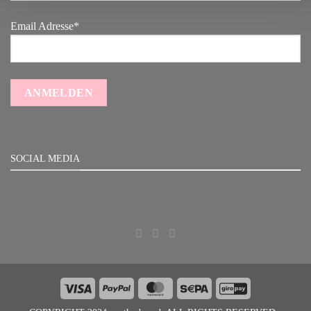
Email Adresse*
SOCIAL MEDIA
Visa
PayPal
MasterCard
Sepa
GiroPay