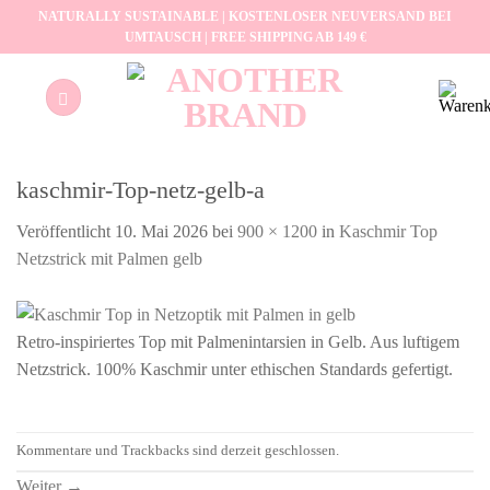
Zum
NATURALLY SUSTAINABLE | KOSTENLOSER NEUVERSAND BEI
UMTAUSCH | FREE SHIPPING AB 149 €
Inhalt
springen
kaschmir-Top-netz-gelb-a
Veröffentlicht
10. Mai 2026
bei
900 × 1200
in
Kaschmir Top
Netzstrick mit Palmen gelb
Retro-inspiriertes Top mit Palmenintarsien in Gelb. Aus luftigem
Netzstrick. 100% Kaschmir unter ethischen Standards gefertigt.
Kommentare und Trackbacks sind derzeit geschlossen.
Weiter
→