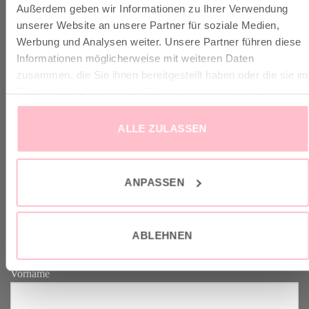
Außerdem geben wir Informationen zu Ihrer Verwendung
✓ Versandkostenfrei ab 149€
unserer Website an unsere Partner für soziale Medien,
✓ Klimaneutraler Versand mit DHL / GoGreen
Werbung und Analysen weiter. Unsere Partner führen diese
✓
Lieferun
g
und Retoure
Informationen möglicherweise mit weiteren Daten
zusammen, die Sie ihnen bereitgestellt haben oder die sie im
Rahmen Ihrer Nutzung der Dienste gesammelt haben.
ALLE ZULASSEN
VERTRAG WIDERRUFEN
ANPASSEN
GOOD-NEWS-LETTER
Melde dich an zu unserem Good-News-Letter und spare 10% bei
ABLEHNEN
deinem nächsten Einkauf. YEAH!
Vorname