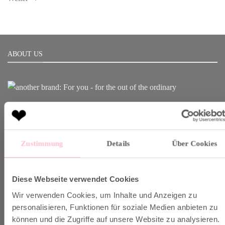
ABOUT US
Born in Munich.
Inspiring Designs.
Naturally sustainable.
Zustimmung
Details
Über Cookies
Another Brand stands for inspiring designs, natural fabrics and
sustainable production.
Diese Webseite verwendet Cookies
Wir verwenden Cookies, um Inhalte und Anzeigen zu
VERSAND & INFO
personalisieren, Funktionen für soziale Medien anbieten zu
können und die Zugriffe auf unsere Website zu analysieren.