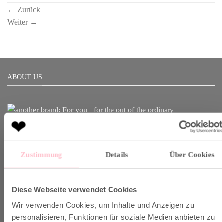
←
Zurück
Weiter
→
ABOUT US
Born in Munich.
Inspiring Designs.
Zustimmung
Details
Über Cookies
Naturally sustainable.
Another Brand stands for inspiring designs, natural fabrics and
Diese Webseite verwendet Cookies
sustainable production.
Wir verwenden Cookies, um Inhalte und Anzeigen zu
personalisieren, Funktionen für soziale Medien anbieten zu