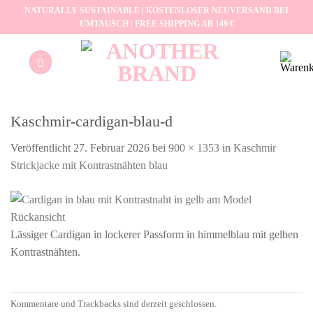
Zum
NATURALLY SUSTAINABLE | KOSTENLOSER NEUVERSAND BEI
UMTAUSCH | FREE SHIPPING AB 149 €
Inhalt
springen
Kaschmir-cardigan-blau-d
Veröffentlicht
27. Februar 2026
bei
900 × 1353
in
Kaschmir
Strickjacke mit Kontrastnähten blau
Lässiger Cardigan in lockerer Passform in himmelblau mit gelben
Kontrastnähten.
Kommentare und Trackbacks sind derzeit geschlossen.