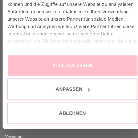
VERSAND & INFO
können und die Zugriffe auf unsere Website zu analysieren.
Außerdem geben wir Informationen zu Ihrer Verwendung
unserer Website an unsere Partner für soziale Medien,
✓ Versandkostenfrei ab 149€
Werbung und Analysen weiter. Unsere Partner führen diese
✓ Klimaneutraler Versand mit DHL / GoGreen
Informationen möglicherweise mit weiteren Daten
✓
Lieferun
g
und Retoure
zusammen, die Sie ihnen bereitgestellt haben oder die sie im
Rahmen Ihrer Nutzung der Dienste gesammelt haben.
ALLE ZULASSEN
VERTRAG WIDERRUFEN
ANPASSEN
GOOD-NEWS-LETTER
ABLEHNEN
Melde dich an zu unserem Good-News-Letter und spare 10% bei
deinem nächsten Einkauf. YEAH!
Vorname