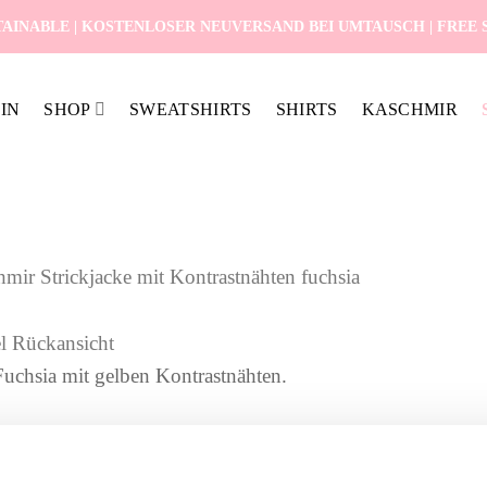
AINABLE | KOSTENLOSER NEUVERSAND BEI UMTAUSCH | FREE SH
IN
SHOP
SWEATSHIRTS
SHIRTS
KASCHMIR
mir Strickjacke mit Kontrastnähten fuchsia
Fuchsia mit gelben Kontrastnähten.