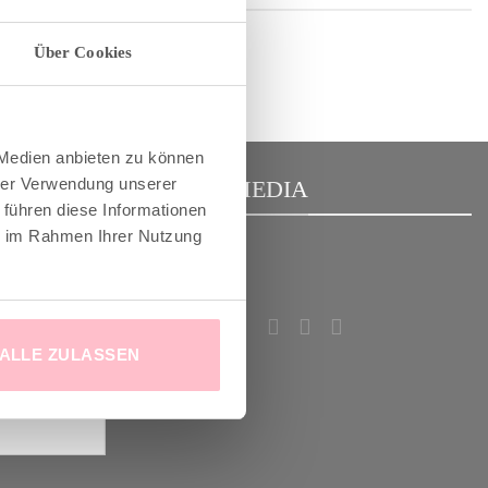
Über Cookies
 Medien anbieten zu können
hrer Verwendung unserer
R
SOCIAL MEDIA
 führen diese Informationen
ie im Rahmen Ihrer Nutzung
m Good-News-
deinem
!
ALLE ZULASSEN