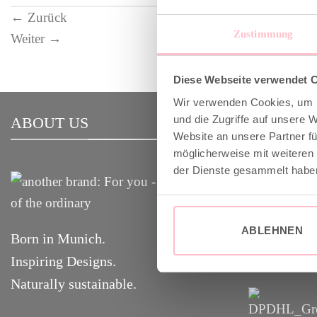
←
Zurück
Zustimmung
Weiter
→
Diese Webseite verwendet 
Wir verwenden Cookies, um I
und die Zugriffe auf unsere 
ABOUT US
VERSAND
Website an unsere Partner fü
möglicherweise mit weiteren
der Dienste gesammelt habe
✓ Versandko
✓ Klimaneut
GoGreen
ABLEHNEN
Born in Munich.
✓
Lieferun
g
Inspiring Designs.
Naturally sustainable.