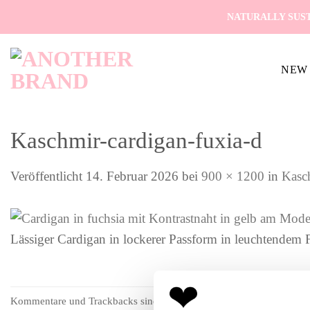
Zum
NATURALLY SUST
Inhalt
springen
NEW 
Kaschmir-cardigan-fuxia-d
Veröffentlicht
14. Februar 2026
bei
900 × 1200
in
Kasch
Lässiger Cardigan in lockerer Passform in leuchtendem 
Kommentare und Trackbacks sind derzeit geschlossen.