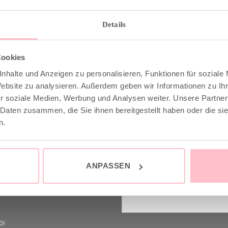
Details
Cookies
nhalte und Anzeigen zu personalisieren, Funktionen für soziale
Website zu analysieren. Außerdem geben wir Informationen zu I
 & INFO
GOOD-NEWS-LETTE
r soziale Medien, Werbung und Analysen weiter. Unsere Partner
 Daten zusammen, die Sie ihnen bereitgestellt haben oder die s
n.
stenfrei ab 149€
Melde dich an zu unsere
raler Versand mit DHL /
Letter und spare 10% bei 
nächsten Einkauf. YEAH
ANPASSEN
und Retoure
Vorname