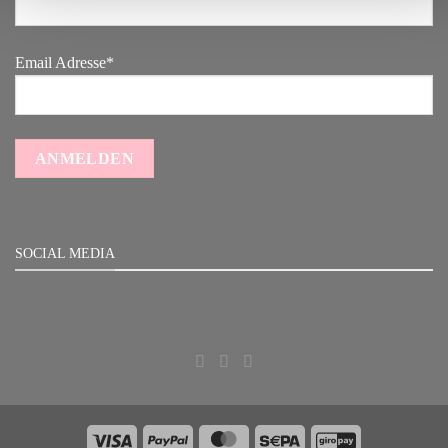
Email Adresse*
SOCIAL MEDIA
Visa
PayPal
MasterCard
Sepa
GiroPay