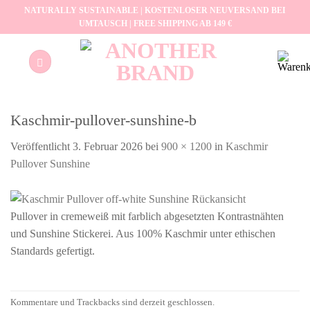
Zum
NATURALLY SUSTAINABLE | KOSTENLOSER NEUVERSAND BEI
UMTAUSCH | FREE SHIPPING AB 149 €
Inhalt
springen
Kaschmir-pullover-sunshine-b
Veröffentlicht
3. Februar 2026
bei
900 × 1200
in
Kaschmir
Pullover Sunshine
Pullover in cremeweiß mit farblich abgesetzten Kontrastnähten
und Sunshine Stickerei. Aus 100% Kaschmir unter ethischen
Standards gefertigt.
Kommentare und Trackbacks sind derzeit geschlossen.