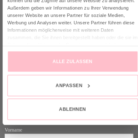
können und die Zugriffe auf unsere Website zu analysieren.
Außerdem geben wir Informationen zu Ihrer Verwendung
unserer Website an unsere Partner für soziale Medien,
✓ Versandkostenfrei ab 149€
Werbung und Analysen weiter. Unsere Partner führen diese
✓ Klimaneutraler Versand mit DHL / GoGreen
Informationen möglicherweise mit weiteren Daten
✓
Lieferun
g
und Retoure
zusammen, die Sie ihnen bereitgestellt haben oder die sie im
Rahmen Ihrer Nutzung der Dienste gesammelt haben.
ALLE ZULASSEN
VERTRAG WIDERRUFEN
ANPASSEN
GOOD-NEWS-LETTER
ABLEHNEN
Melde dich an zu unserem Good-News-Letter und spare 10% bei
deinem nächsten Einkauf. YEAH!
Vorname