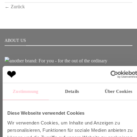
←
Zurück
ABOUT US
Born in Munich.
Inspiring Designs.
Naturally sustainable.
Zustimmung
Details
Über Cookies
Another Brand stands for inspiring designs, natural fabrics and
sustainable production.
Diese Webseite verwendet Cookies
Wir verwenden Cookies, um Inhalte und Anzeigen zu
personalisieren, Funktionen für soziale Medien anbieten zu
VERSAND & INFO