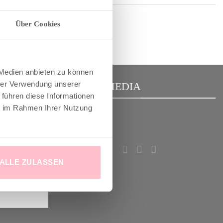
Über Cookies
 Medien anbieten zu können
hrer Verwendung unserer
R
SOCIAL MEDIA
 führen diese Informationen
ie im Rahmen Ihrer Nutzung
m Good-News-
deinem
!
ALLE ZULASSEN