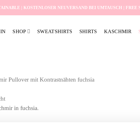
AINABLE | KOSTENLOSER NEUVERSAND BEI UMTAUSCH | FREE SH
IN
SHOP
SWEATSHIRTS
SHIRTS
KASCHMIR
ir Pullover mit Kontrastnähten fuchsia
chmir in fuchsia.