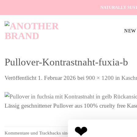
Zum
NATURALLY SUST
Inhalt
springen
NEW 
Pullover-Kontrastnaht-fuxia-b
Veröffentlicht
1. Februar 2026
bei
900 × 1200
in
Kaschm
Lässig geschnittener Pullover aus 100% cruelty free Kas
Kommentare und Trackbacks sind derzeit geschlossen.