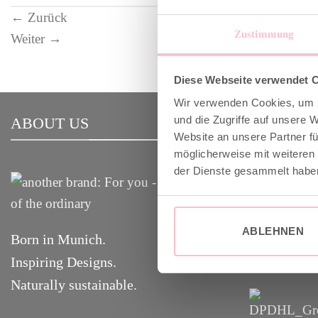
←
Zurück
Zustimmung
Weiter
→
Diese Webseite verwendet 
Wir verwenden Cookies, um I
und die Zugriffe auf unsere 
ABOUT US
VERSAND
Website an unsere Partner fü
möglicherweise mit weiteren
der Dienste gesammelt habe
✓ Versandko
✓ Klimaneut
GoGreen
ABLEHNEN
Born in Munich.
✓
Lieferun
g
Inspiring Designs.
Naturally sustainable.