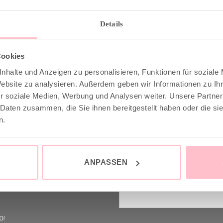
Details
Cookies
nhalte und Anzeigen zu personalisieren, Funktionen für soziale
Website zu analysieren. Außerdem geben wir Informationen zu I
 & INFO
GOOD-NEWS-LETTE
r soziale Medien, Werbung und Analysen weiter. Unsere Partner
 Daten zusammen, die Sie ihnen bereitgestellt haben oder die s
n.
stenfrei ab 149€
Melde dich an zu unsere
raler Versand mit DHL /
Letter und spare 10% bei 
nächsten Einkauf. YEAH
ANPASSEN
und Retoure
Vorname