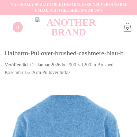
Zum
NATURALLY SUSTAINABLE | KOSTENLOSER NEUVERSAND BEI
UMTAUSCH | FREE SHIPPING AB 149 €
Inhalt
springen
Halbarm-Pullover-brushed-cashmere-blau-b
Veröffentlicht
2. Januar 2026
bei
900 × 1200
in
Brushed
Kaschmir 1/2-Arm Pullover türkis