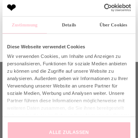
Kommentare und Trackbacks sind derzeit geschlossen.
Zustimmung
Details
Über Cookies
←
Zurück
Weiter
→
Diese Webseite verwendet Cookies
Wir verwenden Cookies, um Inhalte und Anzeigen zu
personalisieren, Funktionen für soziale Medien anbieten
zu können und die Zugriffe auf unsere Website zu
ABOUT US
analysieren. Außerdem geben wir Informationen zu Ihrer
Verwendung unserer Website an unsere Partner für
soziale Medien, Werbung und Analysen weiter. Unsere
Partner führen diese Informationen möglicherweise mit
Born in Munich.
weiteren Daten zusammen, die Sie ihnen bereitgestellt
Inspiring Designs.
haben oder die sie im Rahmen Ihrer Nutzung der Dienste
Naturally sustainable.
gesammelt haben.
ALLE ZULASSEN
Another Brand stands for inspiring designs, natural fabrics and