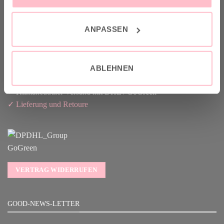
sustainable production.
ANPASSEN
VERSAND & INFO
ABLEHNEN
✓ Versandkostenfrei ab 149€
✓ Klimaneutraler Versand mit DHL / GoGreen
✓
Lieferun
g
und Retoure
VERTRAG WIDERRUFEN
GOOD-NEWS-LETTER