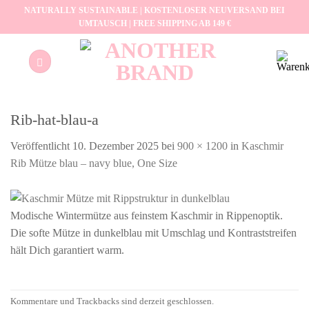
Zum
NATURALLY SUSTAINABLE | KOSTENLOSER NEUVERSAND BEI
UMTAUSCH | FREE SHIPPING AB 149 €
Inhalt
springen
Rib-hat-blau-a
Veröffentlicht
10. Dezember 2025
bei
900 × 1200
in
Kaschmir
Rib Mütze blau – navy blue, One Size
Modische Wintermütze aus feinstem Kaschmir in Rippenoptik.
Die softe Mütze in dunkelblau mit Umschlag und Kontraststreifen
hält Dich garantiert warm.
Kommentare und Trackbacks sind derzeit geschlossen.