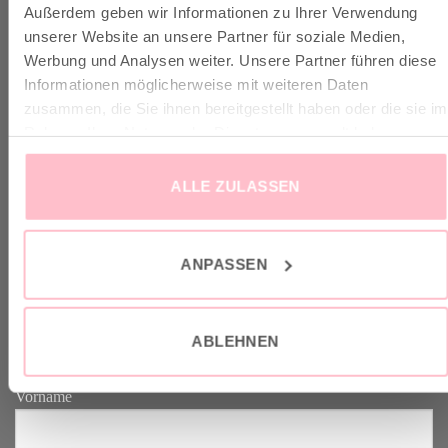
Außerdem geben wir Informationen zu Ihrer Verwendung
✓ Versandkostenfrei ab 149€
unserer Website an unsere Partner für soziale Medien,
✓ Klimaneutraler Versand mit DHL / GoGreen
Werbung und Analysen weiter. Unsere Partner führen diese
✓
Lieferun
g
und Retoure
Informationen möglicherweise mit weiteren Daten
zusammen, die Sie ihnen bereitgestellt haben oder die sie im
Rahmen Ihrer Nutzung der Dienste gesammelt haben.
ALLE ZULASSEN
VERTRAG WIDERRUFEN
ANPASSEN
GOOD-NEWS-LETTER
Melde dich an zu unserem Good-News-Letter und spare 10% bei
ABLEHNEN
deinem nächsten Einkauf. YEAH!
Vorname