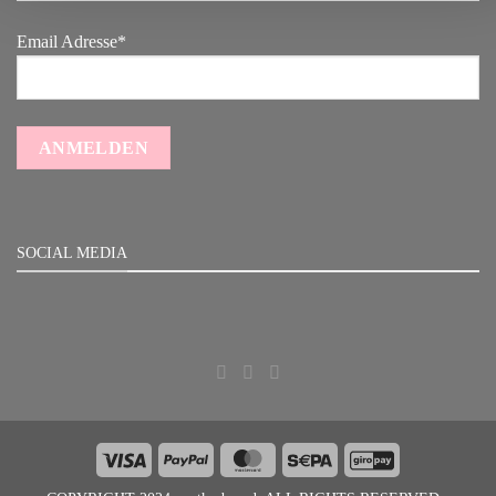
Email Adresse*
SOCIAL MEDIA
Visa
PayPal
MasterCard
Sepa
GiroPay