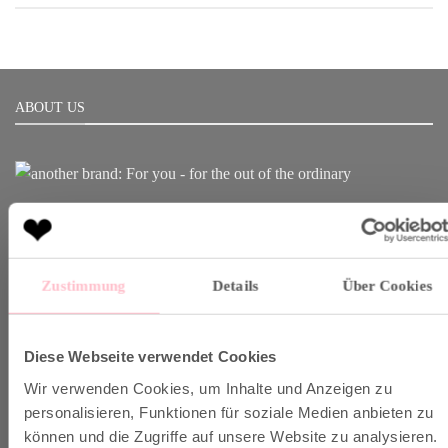
ABOUT US
Born in Munich.
Inspiring Designs.
Naturally sustainable.
Zustimmung
Details
Über Cookies
Another Brand stands for inspiring designs, natural fabrics and
sustainable production.
Diese Webseite verwendet Cookies
Wir verwenden Cookies, um Inhalte und Anzeigen zu
VERSAND & INFO
personalisieren, Funktionen für soziale Medien anbieten zu
können und die Zugriffe auf unsere Website zu analysieren.