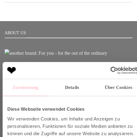
ABOUT US
Born in Munich.
Inspiring Designs.
Naturally sustainable.
Zustimmung
Details
Über Cookies
Another Brand stands for inspiring designs, natural fabrics and
sustainable production.
Diese Webseite verwendet Cookies
Wir verwenden Cookies, um Inhalte und Anzeigen zu
VERSAND & INFO
personalisieren, Funktionen für soziale Medien anbieten zu
können und die Zugriffe auf unsere Website zu analysieren.