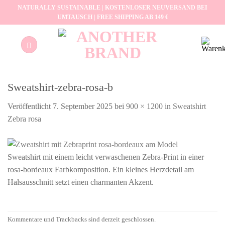
Zum
NATURALLY SUSTAINABLE | KOSTENLOSER NEUVERSAND BEI
UMTAUSCH | FREE SHIPPING AB 149 €
Inhalt
springen
Sweatshirt-zebra-rosa-b
Veröffentlicht
7. September 2025
bei
900 × 1200
in
Sweatshirt
Zebra rosa
Sweatshirt mit einem leicht verwaschenen Zebra-Print in einer
rosa-bordeaux Farbkomposition. Ein kleines Herzdetail am
Halsausschnitt setzt einen charmanten Akzent.
Kommentare und Trackbacks sind derzeit geschlossen.