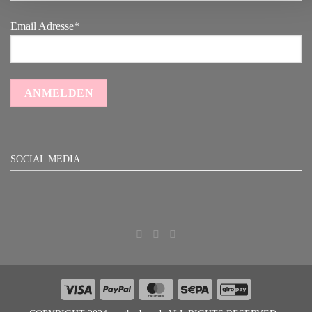
Email Adresse*
SOCIAL MEDIA
Visa
PayPal
MasterCard
Sepa
GiroPay