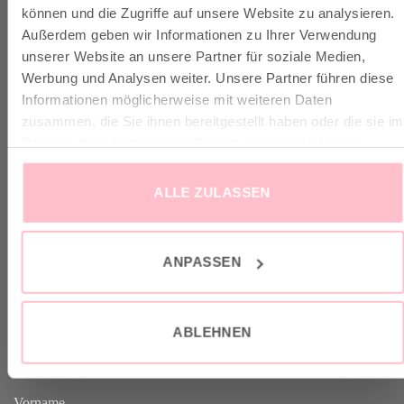
VERSAND & INFO
können und die Zugriffe auf unsere Website zu analysieren.
Außerdem geben wir Informationen zu Ihrer Verwendung
unserer Website an unsere Partner für soziale Medien,
✓ Versandkostenfrei ab 149€
Werbung und Analysen weiter. Unsere Partner führen diese
✓ Klimaneutraler Versand mit DHL / GoGreen
Informationen möglicherweise mit weiteren Daten
✓
Lieferun
g
und Retoure
zusammen, die Sie ihnen bereitgestellt haben oder die sie im
Rahmen Ihrer Nutzung der Dienste gesammelt haben.
ALLE ZULASSEN
VERTRAG WIDERRUFEN
ANPASSEN
GOOD-NEWS-LETTER
ABLEHNEN
Melde dich an zu unserem Good-News-Letter und spare 10% bei
deinem nächsten Einkauf. YEAH!
Vorname