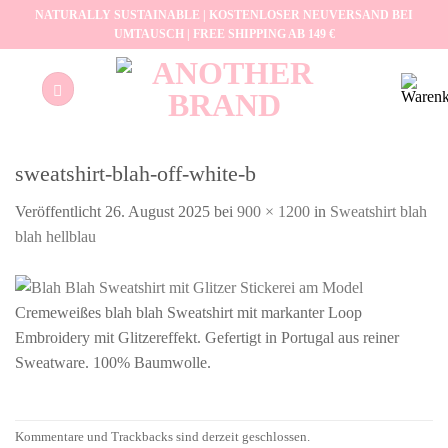
Zum
NATURALLY SUSTAINABLE | KOSTENLOSER NEUVERSAND BEI
UMTAUSCH | FREE SHIPPING AB 149 €
Inhalt
springen
sweatshirt-blah-off-white-b
Veröffentlicht
26. August 2025
bei
900 × 1200
in
Sweatshirt blah
blah hellblau
Cremeweißes blah blah Sweatshirt mit markanter Loop
Embroidery mit Glitzereffekt. Gefertigt in Portugal aus reiner
Sweatware. 100% Baumwolle.
Kommentare und Trackbacks sind derzeit geschlossen.