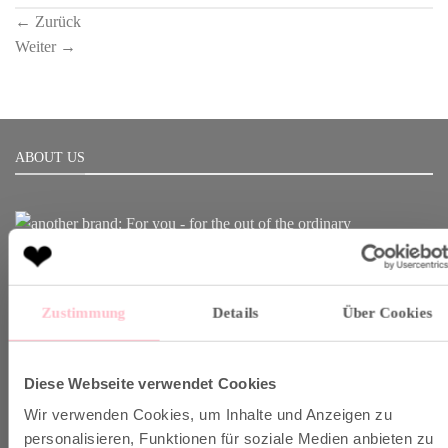
←
Zurück
Weiter
→
ABOUT US
Born in Munich.
Inspiring Designs.
Zustimmung
Details
Über Cookies
Naturally sustainable.
Another Brand stands for inspiring designs, natural fabrics and
Diese Webseite verwendet Cookies
sustainable production.
Wir verwenden Cookies, um Inhalte und Anzeigen zu
personalisieren, Funktionen für soziale Medien anbieten zu