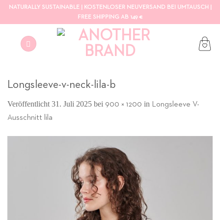
Zum
NATURALLY SUSTAINABLE | KOSTENLOSER NEUVERSAND BEI UMTAUSCH |
Inhalt
FREE SHIPPING AB 149 €
springen
Longsleeve-v-neck-lila-b
Veröffentlicht
31. Juli 2025
bei
in
900 × 1200
Longsleeve V-
Ausschnitt lila