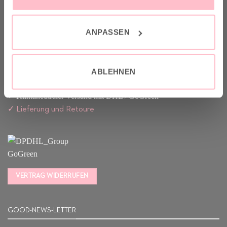
Another Brand stands for inspiring designs, natural fabrics and
sustainable production.
ANPASSEN
VERSAND & INFO
ABLEHNEN
✓ Versandkostenfrei ab 149€
✓ Klimaneutraler Versand mit DHL / GoGreen
✓
Lieferun
g
und Retoure
VERTRAG WIDERRUFEN
GOOD-NEWS-LETTER