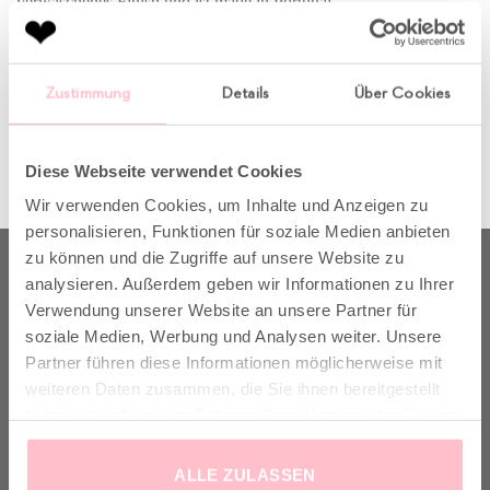
verwaschenes Finish und ist made in Portugal.
Kommentare und Trackbacks sind derzeit geschlossen.
Zustimmung
Details
Über Cookies
←
Zurück
Weiter
→
Diese Webseite verwendet Cookies
Wir verwenden Cookies, um Inhalte und Anzeigen zu
personalisieren, Funktionen für soziale Medien anbieten
zu können und die Zugriffe auf unsere Website zu
ABOUT US
analysieren. Außerdem geben wir Informationen zu Ihrer
Verwendung unserer Website an unsere Partner für
soziale Medien, Werbung und Analysen weiter. Unsere
Partner führen diese Informationen möglicherweise mit
Born in Munich.
weiteren Daten zusammen, die Sie ihnen bereitgestellt
Inspiring Designs.
haben oder die sie im Rahmen Ihrer Nutzung der Dienste
gesammelt haben.
Naturally sustainable.
ALLE ZULASSEN