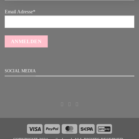
Email Adresse*
SOCIAL MEDIA
Visa
PayPal
MasterCard
Sepa
GiroPay