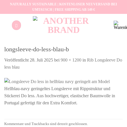
Zum
NATURALLY SUSTAINABLE | KOSTENLOSER NEUVERSAND BEI
UMTAUSCH | FREE SHIPPING AB 149 €
Inhalt
springen
longsleeve-do-less-blau-b
Veröffentlicht
28. Juli 2025
bei
900 × 1200
in
Rib Longsleeve Do
less blau
Hellblau-navy geringeltes Longsleeve mit Rippstruktur und
Stickerei Do less. Aus hochwertiger, elastischer Baumwolle in
Portugal gefertigt für den Extra Komfort.
Kommentare und Trackbacks sind derzeit geschlossen.