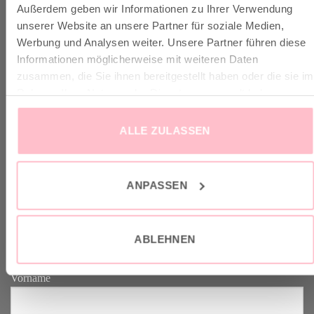
Außerdem geben wir Informationen zu Ihrer Verwendung
✓ Versandkostenfrei ab 149€
unserer Website an unsere Partner für soziale Medien,
✓ Klimaneutraler Versand mit DHL / GoGreen
Werbung und Analysen weiter. Unsere Partner führen diese
✓
Lieferun
g
und Retoure
Informationen möglicherweise mit weiteren Daten
zusammen, die Sie ihnen bereitgestellt haben oder die sie im
Rahmen Ihrer Nutzung der Dienste gesammelt haben.
ALLE ZULASSEN
VERTRAG WIDERRUFEN
ANPASSEN
GOOD-NEWS-LETTER
Melde dich an zu unserem Good-News-Letter und spare 10% bei
ABLEHNEN
deinem nächsten Einkauf. YEAH!
Vorname