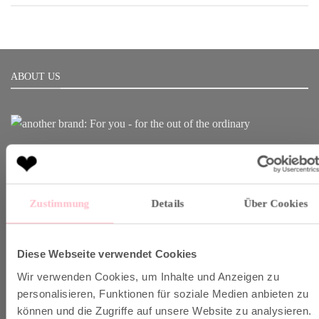
ABOUT US
Born in Munich.
Inspiring Designs.
Naturally sustainable.
Zustimmung
Details
Über Cookies
Another Brand stands for inspiring designs, natural fabrics and
sustainable production.
Diese Webseite verwendet Cookies
Wir verwenden Cookies, um Inhalte und Anzeigen zu
VERSAND & INFO
personalisieren, Funktionen für soziale Medien anbieten zu
können und die Zugriffe auf unsere Website zu analysieren.